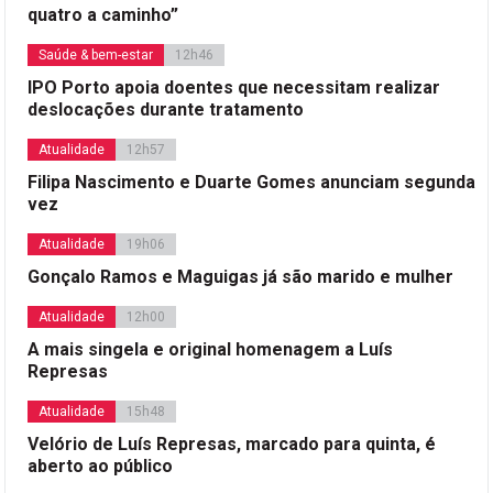
quatro a caminho”
Saúde & bem-estar
12h46
IPO Porto apoia doentes que necessitam realizar
deslocações durante tratamento
Atualidade
12h57
Filipa Nascimento e Duarte Gomes anunciam segunda
vez
Atualidade
19h06
Gonçalo Ramos e Maguigas já são marido e mulher
Atualidade
12h00
A mais singela e original homenagem a Luís
Represas
Atualidade
15h48
Velório de Luís Represas, marcado para quinta, é
aberto ao público