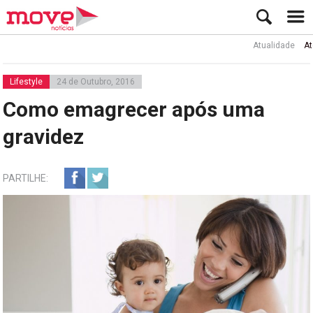
Atualidade
Ator Rui
Lifestyle
24 de Outubro, 2016
Como emagrecer após uma
gravidez
PARTILHE: