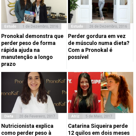
Estudo
1 de Dezembro, 2016
Estudo
26 de Dezembro, 2016
Pronokal demonstra que
Perder gordura em vez
perder peso de forma
de músculo numa dieta?
rápida ajuda na
Com a Pronokal é
manutenção a longo
possível
prazo
Dieta
20 de Fevereiro, 2017
Atriz
5 de Maio, 2017
Nutricionista explica
Catarina Siqueira perde
como perder peso à
12 quilos em dois meses