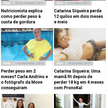
Dieta
20 de Fevereiro, 2017
Atriz
5 de Maio, 2017
Nutricionista explica
Catarina Siqueira perde
como perder peso à
12 quilos em dois meses
custa de gordura
e meio
Dieta
7 de Novembro, 2016
Atriz
28 de Maio, 2017
Perder peso em 2
Catarina Siqueira: Uma
meses? Carla Andrino e
mamã fit depois de
o fotógrafo da Move
perder 18 kg em 4 meses
conseguiram
com PronoKal