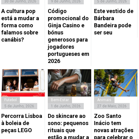
30 de Junho, 2026
9 de Junho, 2026
5 de Junho, 2026
A cultura pop
Código
Este vestido de
está a mudar a
promocional do
Bárbara
forma como
Ginja Casino e
Bandeira pode
falamos sobre
bónus
ser seu
canábis?
generosos para
jogadores
portugueses em
2026
Futebol
Bem-Estar
Animais
5 de Junho, 2026
1 de Junho, 2026
27 de Maio, 2026
Percorra Lisboa
Do skincare ao
Zoo Santo
à boleia de
sono: pequenos
Inácio tem
peças LEGO
rituais que
novas atrações
estão a mudar a
para celebrar o