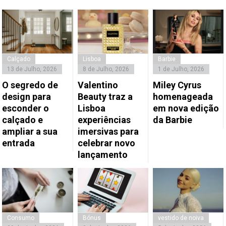
Calçado
Lisboa
Barbie
13 de Julho, 2026
8 de Julho, 2026
1 de Julho, 2026
O segredo de
Valentino
Miley Cyrus
design para
Beauty traz a
homenageada
esconder o
Lisboa
em nova edição
calçado e
experiências
da Barbie
ampliar a sua
imersivas para
entrada
celebrar novo
lançamento
Consumo
Bónus
vestido de noiva