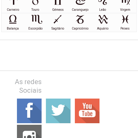
Carneiro
Touro
Gémeos
Caranguejo
Leão
Virgem
Balança
Escorpião
Sagitário
Capricórnio
Aquário
Peixes
As redes
Sociais