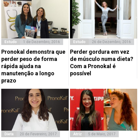
Estudo
1 de Dezembro, 2016
Estudo
26 de Dezembro, 2016
Pronokal demonstra que
Perder gordura em vez
perder peso de forma
de músculo numa dieta?
rápida ajuda na
Com a Pronokal é
manutenção a longo
possível
prazo
Dieta
20 de Fevereiro, 2017
Atriz
5 de Maio, 2017