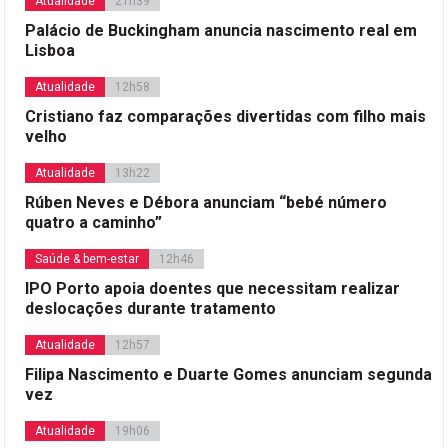
Atualidade
21h39
Palácio de Buckingham anuncia nascimento real em
Lisboa
Atualidade
12h58
Cristiano faz comparações divertidas com filho mais
velho
Atualidade
13h22
Rúben Neves e Débora anunciam “bebé número
quatro a caminho”
Saúde & bem-estar
12h46
IPO Porto apoia doentes que necessitam realizar
deslocações durante tratamento
Atualidade
12h57
Filipa Nascimento e Duarte Gomes anunciam segunda
vez
Atualidade
19h06