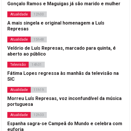
Gonçalo Ramos e Maguigas já são marido e mulher
Atualidade
12h00
A mais singela e original homenagem a Luís
Represas
Atualidade
15h48
Velório de Luís Represas, marcado para quinta, é
aberto ao público
Televisão
14h31
Fátima Lopes regressa às manhãs da televisão na
SIC
Atualidade
11h19
Morreu Luís Represas, voz inconfundível da música
portuguesa
Atualidade
12h33
Espanha sagra-se Campeã do Mundo e celebra com
euforia