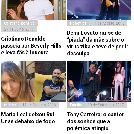
Cristiano Ronaldo
Polémica
14 de Agosto, 2016
29 de Julho, 2016
Demi Lovato riu-se de
Cristiano Ronaldo
“piada” da mãe sobre o
passeia por Beverly Hills
vírus zika e teve de pedir
e leva fãs à loucura
desculpa
música
17 de Outubro, 2016
Família
19 de Setembro, 2017
Maria Leal deixou Rui
Tony Carreira: o cantor
Unas debaixo de fogo
dos sonhos que a
polémica atingiu