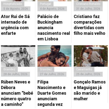
Hospitalizado
Portugal
Cristiano Ronaldo
5 de Agosto, 2026
4 de Agosto, 2026
31 de Julho, 2026
Ator Rui de Sá
Palácio de
Cristiano faz
internado de
Buckingham
comparações
urgência com
anuncia
divertidas com
enfarte
nascimento real
filho mais velho
em Lisboa
Gravidez
Gravidez
Casamento
28 de Julho, 2026
27 de Julho, 2026
25 de Julho, 2026
Rúben Neves e
Filipa
Gonçalo Ramos
Débora
Nascimento e
e Maguigas já
anunciam “bebé
Duarte Gomes
são marido e
número quatro
anunciam
mulher
a caminho”
segunda vez