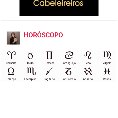
HORÓSCOPO
Carneiro
Touro
Gémeos
Caranguejo
Leão
Virgem
Balança
Escorpião
Sagitário
Capricórnio
Aquário
Peixes