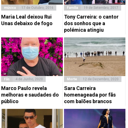
música
17 de Outubro, 2016
Família
19 de Setembro, 2017
Maria Leal deixou Rui
Tony Carreira: o cantor
Unas debaixo de fogo
dos sonhos que a
polémica atingiu
Fãs
4 de Junho, 2020
Morte
12 de Dezembro, 2020
Marco Paulo revela
Sara Carreira
melhoras e saudades do
homenageada por fãs
público
com balões brancos