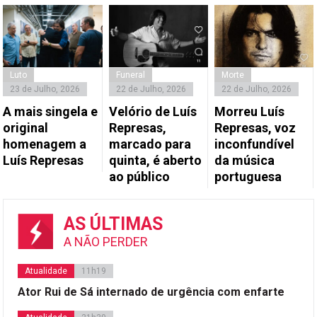
Luto
Funeral
Morte
23 de Julho, 2026
22 de Julho, 2026
22 de Julho, 2026
A mais singela e
Velório de Luís
Morreu Luís
original
Represas,
Represas, voz
homenagem a
marcado para
inconfundível
Luís Represas
quinta, é aberto
da música
ao público
portuguesa
AS ÚLTIMAS
A NÃO PERDER
Atualidade
11h19
Ator Rui de Sá internado de urgência com enfarte