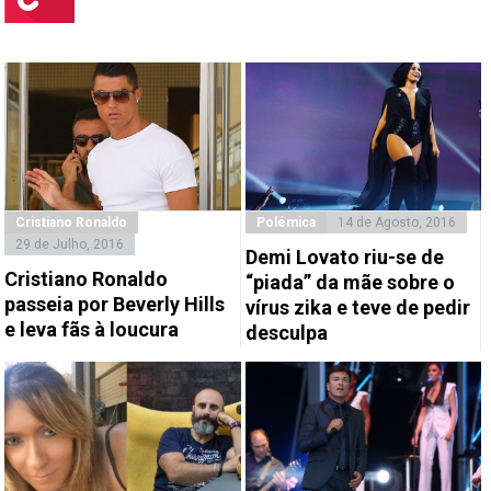
Cristiano Ronaldo
Polémica
14 de Agosto, 2016
29 de Julho, 2016
Demi Lovato riu-se de
Cristiano Ronaldo
“piada” da mãe sobre o
passeia por Beverly Hills
vírus zika e teve de pedir
e leva fãs à loucura
desculpa