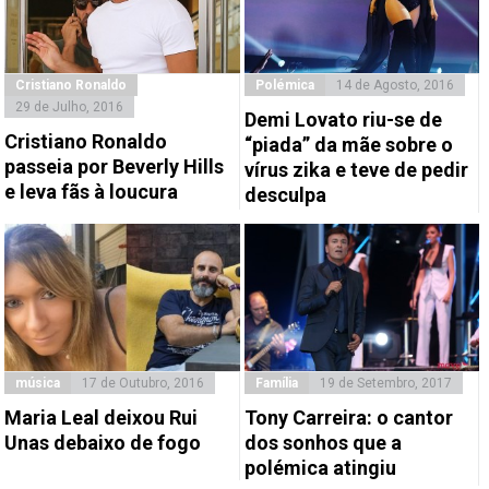
Cristiano Ronaldo
Polémica
14 de Agosto, 2016
29 de Julho, 2016
Demi Lovato riu-se de
Cristiano Ronaldo
“piada” da mãe sobre o
passeia por Beverly Hills
vírus zika e teve de pedir
e leva fãs à loucura
desculpa
música
17 de Outubro, 2016
Família
19 de Setembro, 2017
Maria Leal deixou Rui
Tony Carreira: o cantor
Unas debaixo de fogo
dos sonhos que a
polémica atingiu