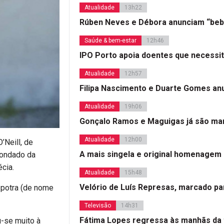
Atualidade
13h22
Rúben Neves e Débora anunciam “beb
Saúde & bem-estar
12h46
IPO Porto apoia doentes que necessi
Atualidade
12h57
Filipa Nascimento e Duarte Gomes a
Atualidade
19h06
Gonçalo Ramos e Maguigas já são mar
Atualidade
12h00
’Neill, de
A mais singela e original homenagem
 condado da
cia.
Atualidade
15h48
Velório de Luís Represas, marcado par
 potra (de nome
Televisão
14h31
Fátima Lopes regressa às manhãs da 
u-se muito à