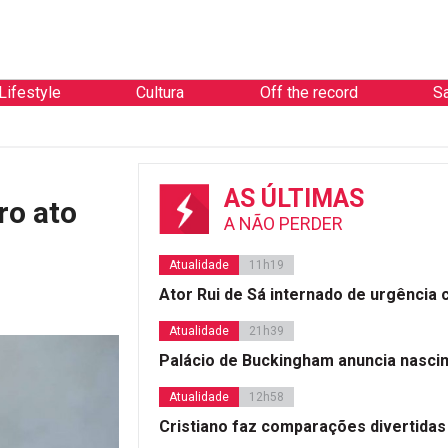
Lifestyle
Cultura
Off the record
S
Atualidad
AS ÚLTIMAS
ro ato
A NÃO PERDER
Atualidade
11h19
Ator Rui de Sá internado de urgência
Atualidade
21h39
Palácio de Buckingham anuncia nasci
Atualidade
12h58
Cristiano faz comparações divertidas