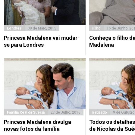
Londres
30 de Maio, 2015
Filho
16 de Junho, 20
Princesa Madalena vai mudar-
Conheça o filho d
se para Londres
Madalena
Família Real da Suécia
27 de Julho, 2015
Batizado
9 de Outubro
Princesa Madalena divulga
Todos os detalhes
novas fotos da família
de Nicolas da Sué