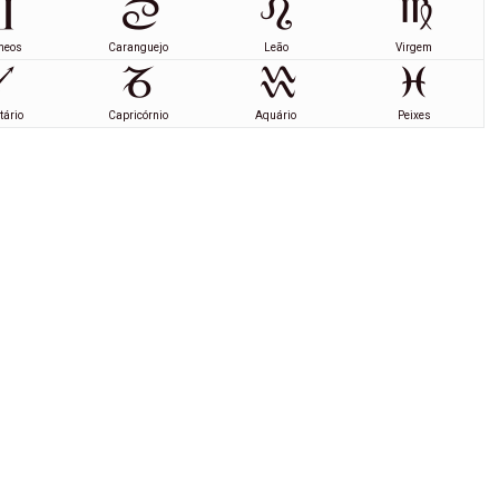
meos
Caranguejo
Leão
Virgem
tário
Capricórnio
Aquário
Peixes