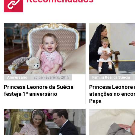
Aniversário
20 de Fevereiro, 2015
Família Real da Suécia
Princesa Leonore da Suécia
Princesa Leonore 
festeja 1º aniversário
atenções no enco
Papa