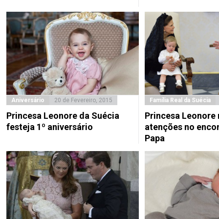
Aniversário
20 de Fevereiro, 2015
Família Real da Suécia
Princesa Leonore da Suécia
Princesa Leonore 
festeja 1º aniversário
atenções no enco
Papa