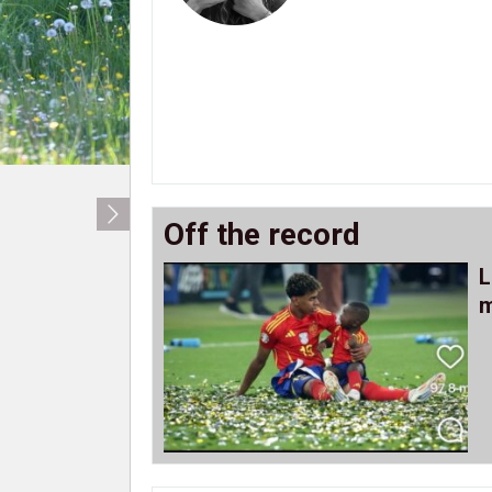
Off the record
L
m