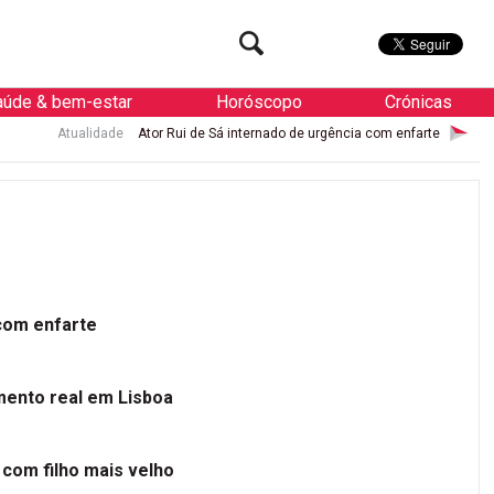
aúde & bem-estar
Horóscopo
Crónicas
e
Ator Rui de Sá internado de urgência com enfarte
Atualidade
Palá
 com enfarte
mento real em Lisboa
 com filho mais velho