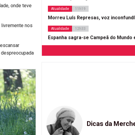
dade, onde teve
Atualidade
11h19
Morreu Luís Represas, voz inconfund
 livremente nos
Atualidade
12h33
Espanha sagra-se Campeã do Mundo e
descansar
e despreocupada
Dicas da Merch