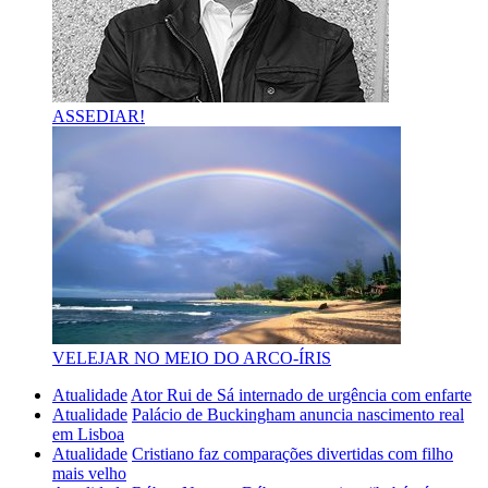
ASSEDIAR!
VELEJAR NO MEIO DO ARCO-ÍRIS
Atualidade
Ator Rui de Sá internado de urgência com enfarte
Atualidade
Palácio de Buckingham anuncia nascimento real
em Lisboa
Atualidade
Cristiano faz comparações divertidas com filho
mais velho