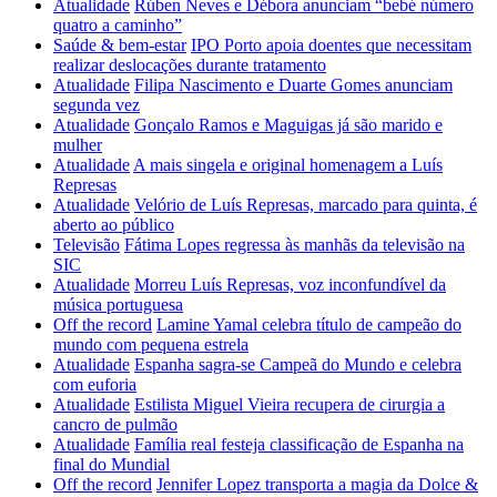
Atualidade
Rúben Neves e Débora anunciam “bebé número
quatro a caminho”
Saúde & bem-estar
IPO Porto apoia doentes que necessitam
realizar deslocações durante tratamento
Atualidade
Filipa Nascimento e Duarte Gomes anunciam
segunda vez
Atualidade
Gonçalo Ramos e Maguigas já são marido e
mulher
Atualidade
A mais singela e original homenagem a Luís
Represas
Atualidade
Velório de Luís Represas, marcado para quinta, é
aberto ao público
Televisão
Fátima Lopes regressa às manhãs da televisão na
SIC
Atualidade
Morreu Luís Represas, voz inconfundível da
música portuguesa
Off the record
Lamine Yamal celebra título de campeão do
mundo com pequena estrela
Atualidade
Espanha sagra-se Campeã do Mundo e celebra
com euforia
Atualidade
Estilista Miguel Vieira recupera de cirurgia a
cancro de pulmão
Atualidade
Família real festeja classificação de Espanha na
final do Mundial
Off the record
Jennifer Lopez transporta a magia da Dolce &