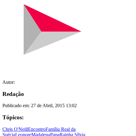
Autor:
Redação
Publicado em:
27 de Abril, 2015 13:02
Tópicos:
Chris O'Neill
Encontro
Família Real da
Suécia
Leonore
Madalena
Papa
Rainha Sílvia