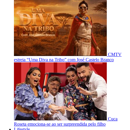
CMTV
estreia “Uma Diva na Tribo” com José Castelo Branco
Cuca
Roseta emociona-se ao ser surpreendida pelo filho
Lifestyle