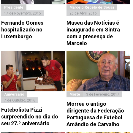
Presidente
Marcelo Rebelo de Sousa
17 de Novembro, 2015
26 de Abril, 2016
Fernando Gomes
Museu das Notícias é
hospitalizado no
inaugurado em Sintra
Luxemburgo
com a presença de
Marcelo
Aniversário
Morte
3 de Fevereiro, 2017
7 de Outubro, 2016
Morreu o antigo
Futebolista Pizzi
dirigente da Federação
surpreendido no dia do
Portuguesa de Futebol
seu 27.º aniversário
Amândio de Carvalho