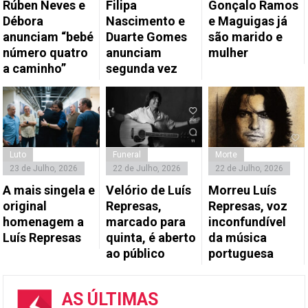
Rúben Neves e
Filipa
Gonçalo Ramos
Débora
Nascimento e
e Maguigas já
anunciam “bebé
Duarte Gomes
são marido e
número quatro
anunciam
mulher
a caminho”
segunda vez
Luto
Funeral
Morte
23 de Julho, 2026
22 de Julho, 2026
22 de Julho, 2026
A mais singela e
Velório de Luís
Morreu Luís
original
Represas,
Represas, voz
homenagem a
marcado para
inconfundível
Luís Represas
quinta, é aberto
da música
ao público
portuguesa
AS ÚLTIMAS