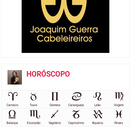
HORÓSCOPO
Carneiro
Touro
Gémeos
Caranguejo
Leão
Virgem
Balança
Escorpião
Sagitário
Capricórnio
Aquário
Peixes