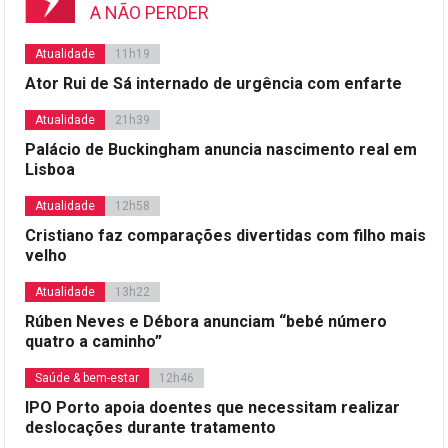
A NÃO PERDER
Atualidade
11h19
Ator Rui de Sá internado de urgência com enfarte
Atualidade
21h39
Palácio de Buckingham anuncia nascimento real em
Lisboa
Atualidade
12h58
Cristiano faz comparações divertidas com filho mais
velho
Atualidade
13h22
Rúben Neves e Débora anunciam “bebé número
quatro a caminho”
Saúde & bem-estar
12h46
IPO Porto apoia doentes que necessitam realizar
deslocações durante tratamento