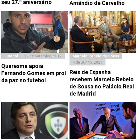
seu 27.º aniversário
Amândio de Carvalho
Futebol
22 de Setembro, 2017
Marcelo Rebelo de Sousa
4 de Junho, 2021
Quaresma apoia
Reis de Espanha
Fernando Gomes em prol
recebem Marcelo Rebelo
da paz no futebol
de Sousa no Palácio Real
de Madrid