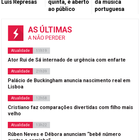
Luís Represas
quinta, é aberto
da música
ao público
portuguesa
AS ÚLTIMAS
A NÃO PERDER
Atualidade
11h19
Ator Rui de Sá internado de urgência com enfarte
Atualidade
21h39
Palácio de Buckingham anuncia nascimento real em
Lisboa
Atualidade
12h58
Cristiano faz comparações divertidas com filho mais
velho
Atualidade
13h22
Rúben Neves e Débora anunciam “bebé número