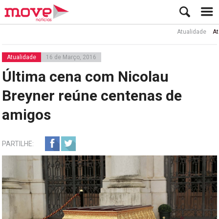
Atualidade
Ator Ru
Atualidade
16 de Março, 2016
Última cena com Nicolau
Breyner reúne centenas de
amigos
PARTILHE: