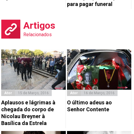
para pagar funeral
Artigos
Relacionados
Ator
15 de Março, 2016
Ator
16 de Março, 2016
Aplausos e lágrimas à
O último adeus ao
chegada do corpo de
Senhor Contente
Nicolau Breyner à
Basílica da Estrela