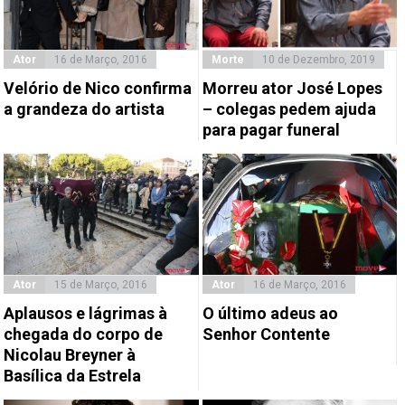
Ator
16 de Março, 2016
Morte
10 de Dezembro, 2019
Velório de Nico confirma
Morreu ator José Lopes
a grandeza do artista
– colegas pedem ajuda
para pagar funeral
Ator
15 de Março, 2016
Ator
16 de Março, 2016
Aplausos e lágrimas à
O último adeus ao
chegada do corpo de
Senhor Contente
Nicolau Breyner à
Basílica da Estrela