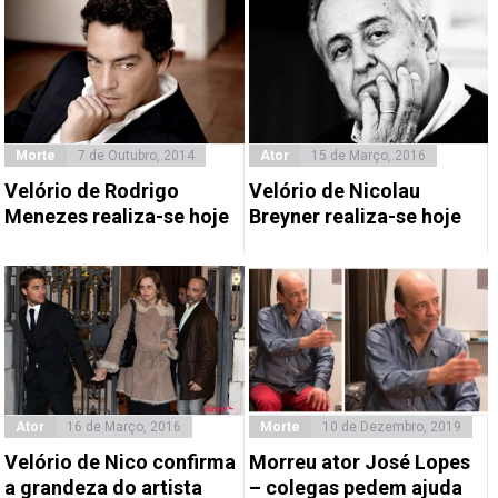
Morte
7 de Outubro, 2014
Ator
15 de Março, 2016
Velório de Rodrigo
Velório de Nicolau
Menezes realiza-se hoje
Breyner realiza-se hoje
Ator
16 de Março, 2016
Morte
10 de Dezembro, 2019
Velório de Nico confirma
Morreu ator José Lopes
a grandeza do artista
– colegas pedem ajuda