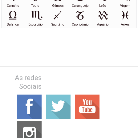
Carneiro
Touro
Gémeos
Caranguejo
Leão
Virgem
Balança
Escorpião
Sagitário
Capricórnio
Aquário
Peixes
As redes
Sociais