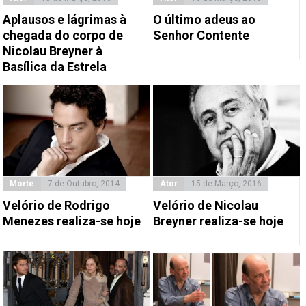
Aplausos e lágrimas à
O último adeus ao
chegada do corpo de
Senhor Contente
Nicolau Breyner à
Basílica da Estrela
Morte
7 de Outubro, 2014
Ator
15 de Março, 2016
Velório de Rodrigo
Velório de Nicolau
Menezes realiza-se hoje
Breyner realiza-se hoje