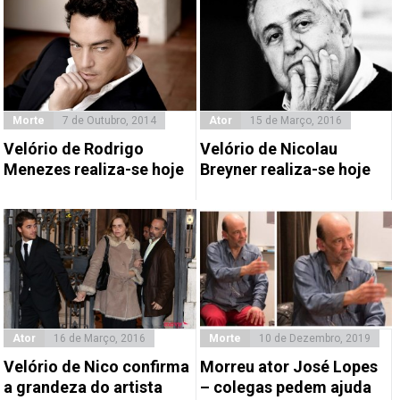
Morte
7 de Outubro, 2014
Ator
15 de Março, 2016
Velório de Rodrigo
Velório de Nicolau
Menezes realiza-se hoje
Breyner realiza-se hoje
Ator
16 de Março, 2016
Morte
10 de Dezembro, 2019
Velório de Nico confirma
Morreu ator José Lopes
a grandeza do artista
– colegas pedem ajuda