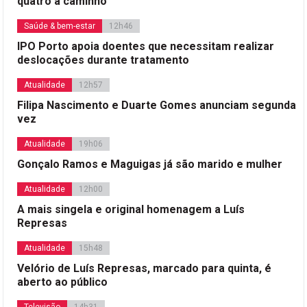
quatro a caminho”
Saúde & bem-estar
12h46
IPO Porto apoia doentes que necessitam realizar
deslocações durante tratamento
Atualidade
12h57
Filipa Nascimento e Duarte Gomes anunciam segunda
vez
Atualidade
19h06
Gonçalo Ramos e Maguigas já são marido e mulher
Atualidade
12h00
A mais singela e original homenagem a Luís
Represas
Atualidade
15h48
Velório de Luís Represas, marcado para quinta, é
aberto ao público
Televisão
14h31