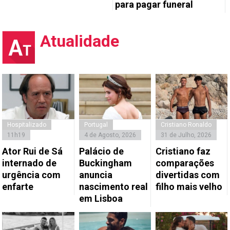
para pagar funeral
Atualidade
Hospitalizado
Portugal
Cristiano Ronaldo
11h19
4 de Agosto, 2026
31 de Julho, 2026
Ator Rui de Sá
Palácio de
Cristiano faz
internado de
Buckingham
comparações
urgência com
anuncia
divertidas com
enfarte
nascimento real
filho mais velho
em Lisboa