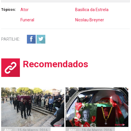
Ator
Basílica da Estrela
Tópicos:
Funeral
Nicolau Breyner
PARTILHE:
Recomendados
Ator
15 de Março, 2016
Ator
16 de Março, 2016