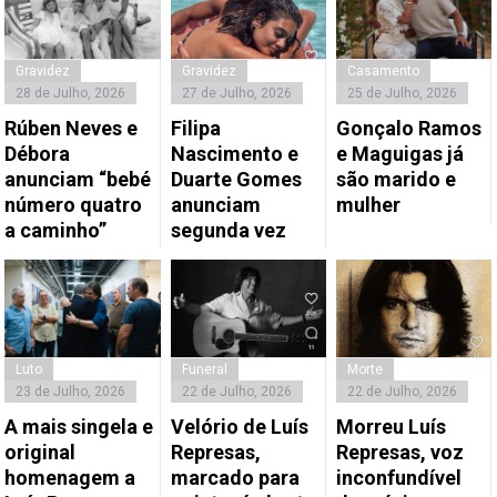
Gravidez
Gravidez
Casamento
28 de Julho, 2026
27 de Julho, 2026
25 de Julho, 2026
Rúben Neves e
Filipa
Gonçalo Ramos
Débora
Nascimento e
e Maguigas já
anunciam “bebé
Duarte Gomes
são marido e
número quatro
anunciam
mulher
a caminho”
segunda vez
Luto
Funeral
Morte
23 de Julho, 2026
22 de Julho, 2026
22 de Julho, 2026
A mais singela e
Velório de Luís
Morreu Luís
original
Represas,
Represas, voz
homenagem a
marcado para
inconfundível