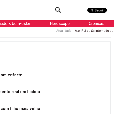
aúde & bem-estar
Horóscopo
Crónicas
Atualidade
Ator Rui de Sá internado de urgência com enfa
 com enfarte
mento real em Lisboa
 com filho mais velho