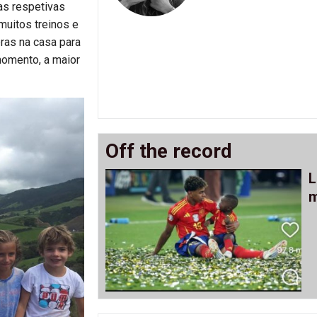
as respetivas
muitos treinos e
ras na casa para
momento, a maior
Off the record
L
m