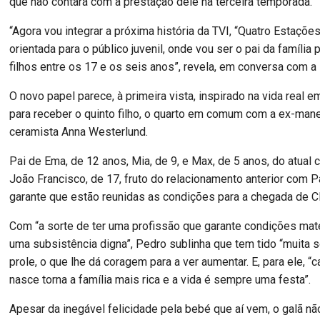
que não contará com a prestação dele na terceira temporada.
“Agora vou integrar a próxima história da TVI, “Quatro Estações
orientada para o público juvenil, onde vou ser o pai da família 
filhos entre os 17 e os seis anos”, revela, em conversa com a
O novo papel parece, à primeira vista, inspirado na vida real 
para receber o quinto filho, o quarto em comum com a ex-man
ceramista Anna Westerlund.
Pai de Ema, de 12 anos, Mia, de 9, e Max, de 5 anos, do atual
João Francisco, de 17, fruto do relacionamento anterior com Pat
garante que estão reunidas as condições para a chegada de Cl
Com “a sorte de ter uma profissão que garante condições mate
uma subsistência digna”, Pedro sublinha que tem tido “muita 
prole, o que lhe dá coragem para a ver aumentar. E, para ele, 
nasce torna a família mais rica e a vida é sempre uma festa”.
Apesar da inegável felicidade pela bebé que aí vem, o galã n