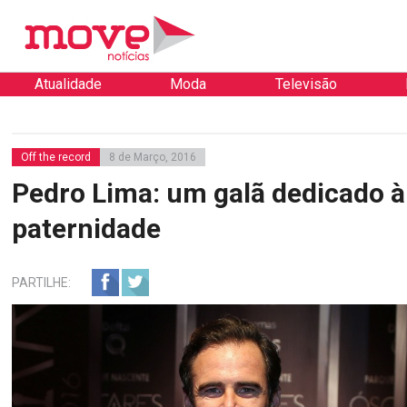
Atualidade
Moda
Televisão
Off the record
8 de Março, 2016
Pedro Lima: um galã dedicado à
paternidade
PARTILHE: