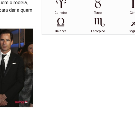
quem o rodeia,
ara dar a quem
Carneiro
Touro
Gé
Balança
Escorpião
Sagi