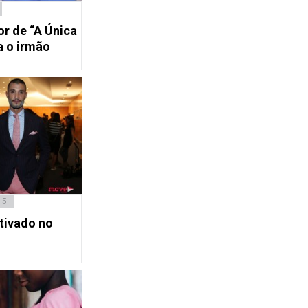
or de “A Única
a o irmão
15
tivado no