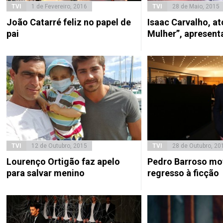
TVI
1 de Fevereiro, 2016
TVI
28 de Maio, 2015
João Catarré feliz no papel de
Isaac Carvalho, at
pai
Mulher”, apresent
TVI
12 de Outubro, 2015
TVI
28 de Outubro, 20
Lourenço Ortigão faz apelo
Pedro Barroso mo
para salvar menino
regresso à ficção