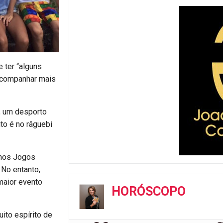
e ter “alguns
 acompanhar mais
r, um desporto
to é no râguebi
 nos Jogos
 No entanto,
maior evento
HORÓSCOPO
ito espírito de