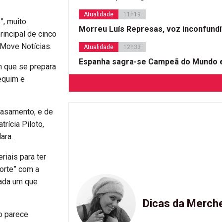
Atualidade
11h19
”, muito
Morreu Luís Represas, voz inconfund
principal de cinco
 Move Notícias.
Atualidade
12h33
Espanha sagra-se Campeã do Mundo e
em que se prepara
equim e
 casamento, e de
rícia Piloto,
ara.
riais para ter
sorte” com a
“cada um que
Dicas da Merch
ão parece