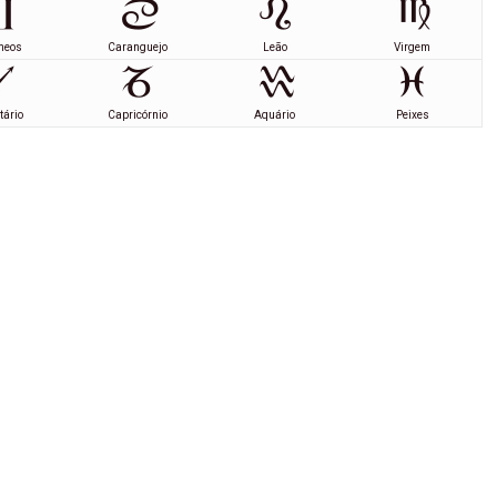
meos
Caranguejo
Leão
Virgem
tário
Capricórnio
Aquário
Peixes