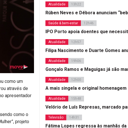
Atualidade
13h22
Rúben Neves e Débora anunciam “beb
Saúde & bem-estar
12h46
IPO Porto apoia doentes que necessi
Atualidade
12h57
Filipa Nascimento e Duarte Gomes a
Atualidade
19h06
Gonçalo Ramos e Maguigas já são mar
Atualidade
12h00
mou como um
A mais singela e original homenagem
rou através de
omo apresentador
Atualidade
15h48
Velório de Luís Represas, marcado par
, sendo como o
Televisão
14h31
ulher”, projeto
Fátima Lopes regressa às manhãs da 