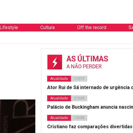
Lifestyle
Cultura
Off the record
S
AS ÚLTIMAS
A NÃO PERDER
Atualidade
11h19
Ator Rui de Sá internado de urgência
Atualidade
21h39
Palácio de Buckingham anuncia nasci
Atualidade
12h58
Cristiano faz comparações divertidas