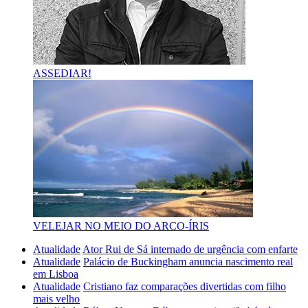
ASSEDIAR!
VELEJAR NO MEIO DO ARCO-ÍRIS
Atualidade
Ator Rui de Sá internado de urgência com enfarte
Atualidade
Palácio de Buckingham anuncia nascimento real
em Lisboa
Atualidade
Cristiano faz comparações divertidas com filho
mais velho