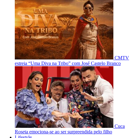
CMTV
estreia “Uma Diva na Tribo” com José Castelo Branco
Cuca
Roseta emociona-se ao ser surpreendida pelo filho
Lifestyle