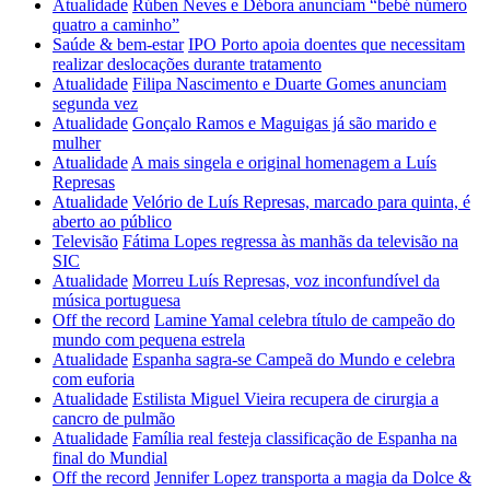
Atualidade
Rúben Neves e Débora anunciam “bebé número
quatro a caminho”
Saúde & bem-estar
IPO Porto apoia doentes que necessitam
realizar deslocações durante tratamento
Atualidade
Filipa Nascimento e Duarte Gomes anunciam
segunda vez
Atualidade
Gonçalo Ramos e Maguigas já são marido e
mulher
Atualidade
A mais singela e original homenagem a Luís
Represas
Atualidade
Velório de Luís Represas, marcado para quinta, é
aberto ao público
Televisão
Fátima Lopes regressa às manhãs da televisão na
SIC
Atualidade
Morreu Luís Represas, voz inconfundível da
música portuguesa
Off the record
Lamine Yamal celebra título de campeão do
mundo com pequena estrela
Atualidade
Espanha sagra-se Campeã do Mundo e celebra
com euforia
Atualidade
Estilista Miguel Vieira recupera de cirurgia a
cancro de pulmão
Atualidade
Família real festeja classificação de Espanha na
final do Mundial
Off the record
Jennifer Lopez transporta a magia da Dolce &