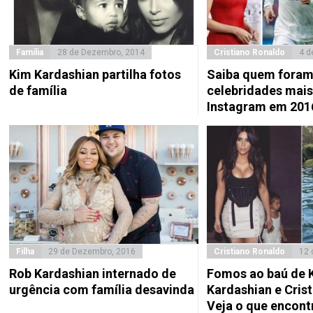
Família
28 de Dezembro, 2014
Cristiano Ronaldo
4 d
Kim Kardashian partilha fotos
Saiba quem foram
de família
celebridades mais
Instagram em 201
Filha
29 de Dezembro, 2016
Cristiano Ronaldo
12 
Rob Kardashian internado de
Fomos ao baú de 
urgência com família desavinda
Kardashian e Cris
Veja o que encon