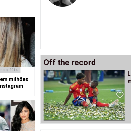
Off the record
mbro, 2014
L
dem milhões
m
Instagram