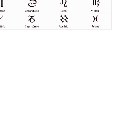
meos
Caranguejo
Leão
Virgem
tário
Capricórnio
Aquário
Peixes