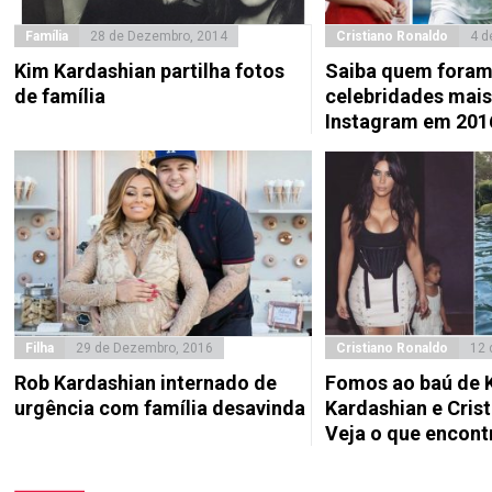
Família
28 de Dezembro, 2014
Cristiano Ronaldo
4 d
Kim Kardashian partilha fotos
Saiba quem foram
de família
celebridades mais
Instagram em 201
Filha
29 de Dezembro, 2016
Cristiano Ronaldo
12 
Rob Kardashian internado de
Fomos ao baú de 
urgência com família desavinda
Kardashian e Cris
Veja o que encon