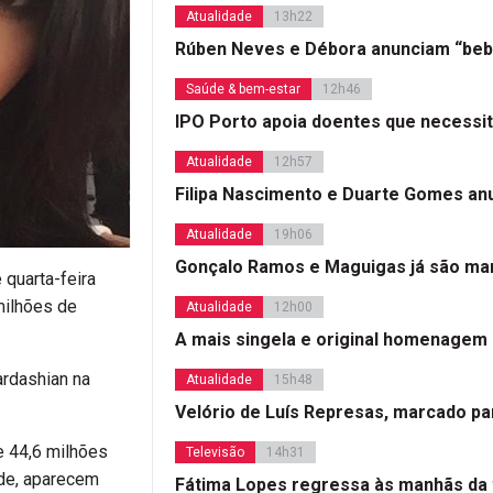
Atualidade
13h22
Rúben Neves e Débora anunciam “beb
Saúde & bem-estar
12h46
IPO Porto apoia doentes que necessi
Atualidade
12h57
Filipa Nascimento e Duarte Gomes a
Atualidade
19h06
Gonçalo Ramos e Maguigas já são mar
 quarta-feira
milhões de
Atualidade
12h00
A mais singela e original homenagem
ardashian na
Atualidade
15h48
Velório de Luís Represas, marcado par
e 44,6 milhões
Televisão
14h31
nde, aparecem
Fátima Lopes regressa às manhãs da 