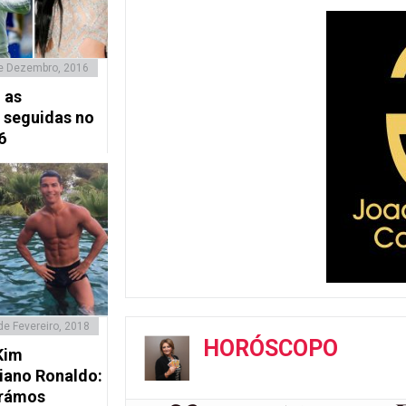
e Dezembro, 2016
 as
 seguidas no
6
de Fevereiro, 2018
HORÓSCOPO
Kim
tiano Ronaldo:
trámos