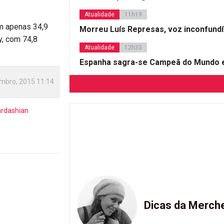
Atualidade
11h19
em apenas 34,9
Morreu Luís Represas, voz inconfund
y, com 74,8
Atualidade
12h33
Espanha sagra-se Campeã do Mundo e
mbro, 2015 11:14
ardashian
Dicas da Merch