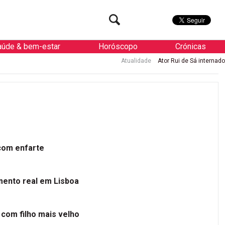
aúde & bem-estar
Horóscopo
Crónicas
Atualidade
Ator Rui de Sá internado de urgência com e
 com enfarte
mento real em Lisboa
 com filho mais velho