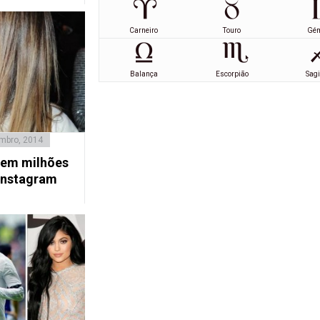
Carneiro
Touro
Gé
Balança
Escorpião
Sagi
mbro, 2014
dem milhões
Instagram