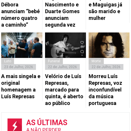
Débora
Nascimento e
e Maguigas já
anunciam “bebé
Duarte Gomes
são marido e
número quatro
anunciam
mulher
a caminho”
segunda vez
Luto
Funeral
Morte
23 de Julho, 2026
22 de Julho, 2026
22 de Julho, 2026
A mais singela e
Velório de Luís
Morreu Luís
original
Represas,
Represas, voz
homenagem a
marcado para
inconfundível
Luís Represas
quinta, é aberto
da música
ao público
portuguesa
AS ÚLTIMAS
A NÃO PERDER