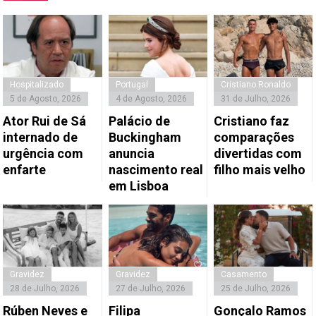
Hospitalizado
Portugal
Cristiano Ronaldo
5 de Agosto, 2026
4 de Agosto, 2026
31 de Julho, 2026
Ator Rui de Sá
Palácio de
Cristiano faz
internado de
Buckingham
comparações
urgência com
anuncia
divertidas com
enfarte
nascimento real
filho mais velho
em Lisboa
Gravidez
Gravidez
Casamento
28 de Julho, 2026
27 de Julho, 2026
25 de Julho, 2026
Rúben Neves e
Filipa
Gonçalo Ramos