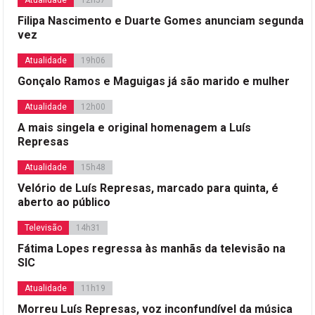
Atualidade
12h57
Filipa Nascimento e Duarte Gomes anunciam segunda
vez
Atualidade
19h06
Gonçalo Ramos e Maguigas já são marido e mulher
Atualidade
12h00
A mais singela e original homenagem a Luís
Represas
Atualidade
15h48
Velório de Luís Represas, marcado para quinta, é
aberto ao público
Televisão
14h31
Fátima Lopes regressa às manhãs da televisão na
SIC
Atualidade
11h19
Morreu Luís Represas, voz inconfundível da música