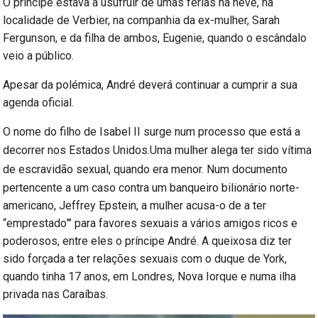
O príncipe estava a usufruir de umas férias na neve, na
localidade de Verbier, na companhia da ex-mulher, Sarah
Fergunson, e da filha de ambos, Eugenie, quando o escândalo
veio a público.
Apesar da polémica, André deverá continuar a cumprir a sua
agenda oficial.
O nome do filho de Isabel II surge num processo que está a
decorrer nos Estados Unidos.U
ma mulher alega ter sido vítima
de escravidão sexual, quando era menor.
Num documento
pertencente a um caso contra um banqueiro bilionário norte-
americano, Jeffrey Epstein, a mulher acusa-o de a ter
“emprestado”’ para favores sexuais a vários amigos ricos e
poderosos, entre eles o príncipe André. A queixosa diz ter
sido forçada a ter relações sexuais com o duque de York,
quando tinha 17 anos, em Londres, Nova Iorque e numa ilha
privada nas Caraíbas.