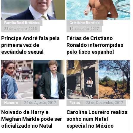
Família Real Britânica
Cristiano Ronaldo
23 de Janeiro, 2015
12 de Julho, 2017
Príncipe André fala pela
Férias de Cristiano
primeira vez de
Ronaldo interrompidas
escândalo sexual
pelo fisco espanhol
Namoro
24 de Agosto, 2017
Férias
23 de Dezembro, 2017
Noivado de Harry e
Carolina Loureiro realiza
Meghan Markle pode ser
sonho num Natal
oficializado no Natal
especial no México