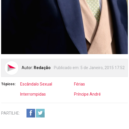
Autor:
Redação
Publicado em:
5 de Janeiro, 2015 17:52
Escândalo Sexual
Férias
Tópicos:
Interrompidas
Príncipe André
PARTILHE: