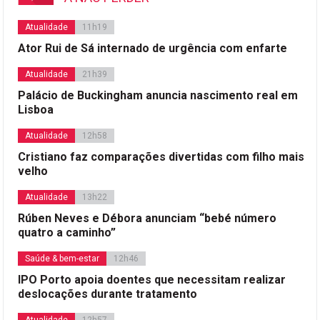
Atualidade
11h19
Ator Rui de Sá internado de urgência com enfarte
Atualidade
21h39
Palácio de Buckingham anuncia nascimento real em
Lisboa
Atualidade
12h58
Cristiano faz comparações divertidas com filho mais
velho
Atualidade
13h22
Rúben Neves e Débora anunciam “bebé número
quatro a caminho”
Saúde & bem-estar
12h46
IPO Porto apoia doentes que necessitam realizar
deslocações durante tratamento