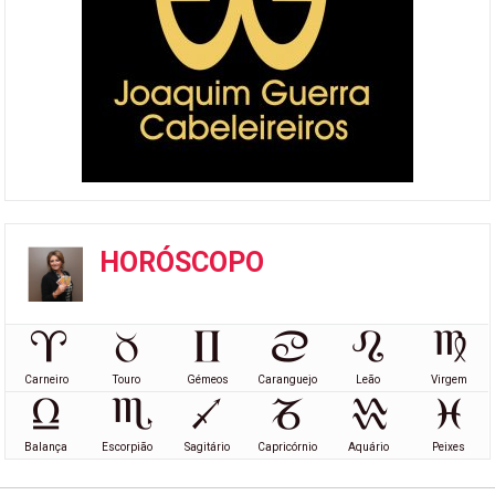
HORÓSCOPO
Carneiro
Touro
Gémeos
Caranguejo
Leão
Virgem
Balança
Escorpião
Sagitário
Capricórnio
Aquário
Peixes