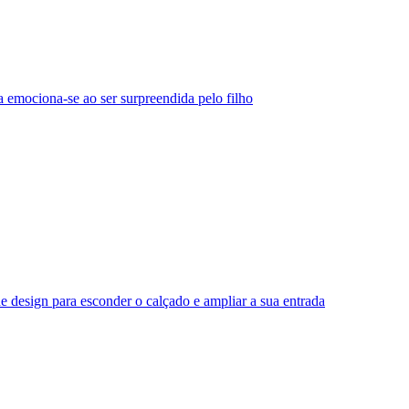
 emociona-se ao ser surpreendida pelo filho
e design para esconder o calçado e ampliar a sua entrada