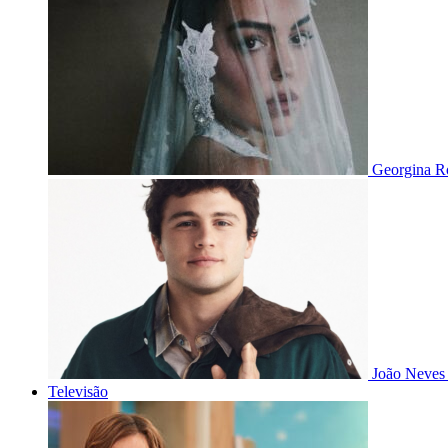
Georgina Ro
João Neves 
Televisão