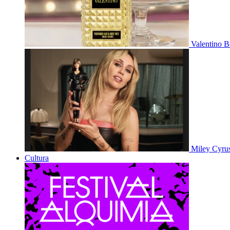
Valentino B
Miley Cyru
Cultura