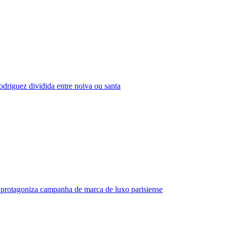
driguez dividida entre noiva ou santa
protagoniza campanha de marca de luxo parisiense