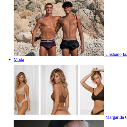
Cristiano f
Moda
Margarida C