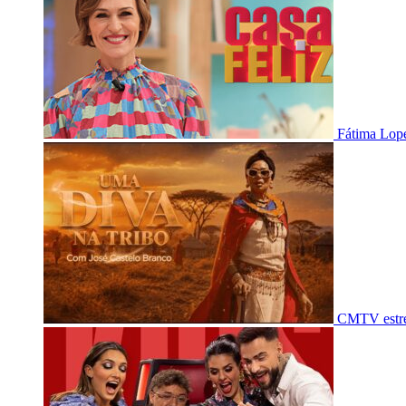
Fátima Lope
CMTV estre