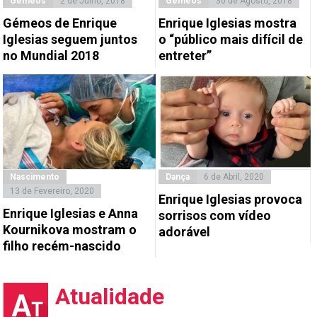
Gémeos
2 de Julho, 2018
Gémeos
30 de Agosto, 2018
Gémeos de Enrique
Enrique Iglesias mostra
Iglesias seguem juntos
o “público mais difícil de
no Mundial 2018
entreter”
Nascimento
Dança
6 de Abril, 2020
13 de Fevereiro, 2020
Enrique Iglesias provoca
Enrique Iglesias e Anna
sorrisos com vídeo
Kournikova mostram o
adorável
filho recém-nascido
Atualidade