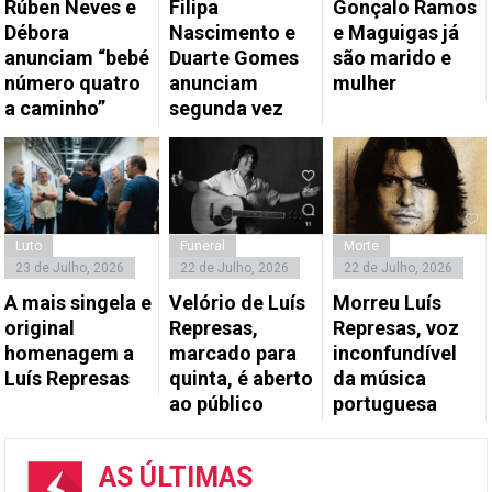
Rúben Neves e
Filipa
Gonçalo Ramos
Débora
Nascimento e
e Maguigas já
anunciam “bebé
Duarte Gomes
são marido e
número quatro
anunciam
mulher
a caminho”
segunda vez
Luto
Funeral
Morte
23 de Julho, 2026
22 de Julho, 2026
22 de Julho, 2026
A mais singela e
Velório de Luís
Morreu Luís
original
Represas,
Represas, voz
homenagem a
marcado para
inconfundível
Luís Represas
quinta, é aberto
da música
ao público
portuguesa
AS ÚLTIMAS