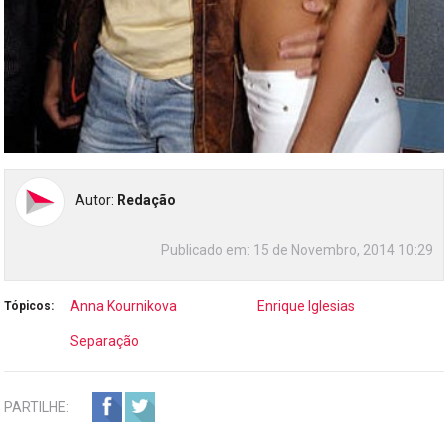
Autor:
Redação
Publicado em:
15 de Novembro, 2014 10:29
Anna Kournikova
Enrique Iglesias
Tópicos:
Separação
PARTILHE: