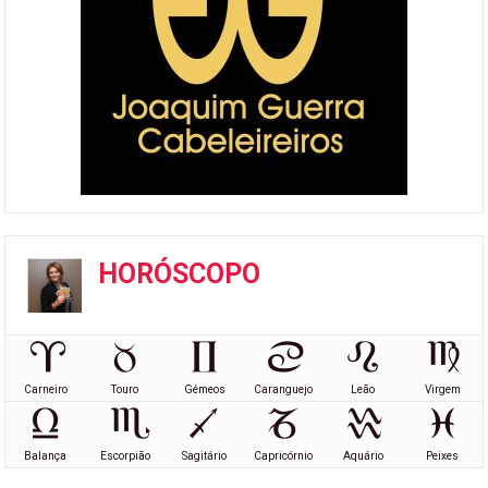
HORÓSCOPO
Carneiro
Touro
Gémeos
Caranguejo
Leão
Virgem
Balança
Escorpião
Sagitário
Capricórnio
Aquário
Peixes