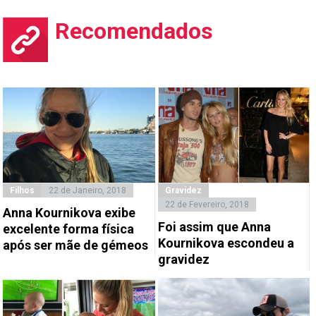
Recomendados
Filhos
22 de Janeiro, 2018
Gravidez
22 de Fevereiro, 2018
Anna Kournikova exibe
Foi assim que Anna
excelente forma física
Kournikova escondeu a
após ser mãe de gémeos
gravidez