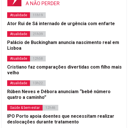
A NÃO PERDER
Atualidade
11h19
Ator Rui de Sá internado de urgência com enfarte
Atualidade
21h39
Palácio de Buckingham anuncia nascimento real em
Lisboa
Atualidade
12h58
Cristiano faz comparações divertidas com filho mais
velho
Atualidade
13h22
Rúben Neves e Débora anunciam “bebé número
quatro a caminho”
Saúde & bem-estar
12h46
IPO Porto apoia doentes que necessitam realizar
deslocações durante tratamento