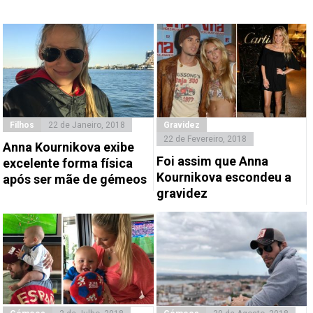
Filhos
22 de Janeiro, 2018
Gravidez
22 de Fevereiro, 2018
Anna Kournikova exibe
Foi assim que Anna
excelente forma física
Kournikova escondeu a
após ser mãe de gémeos
gravidez