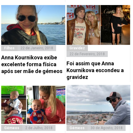
Filhos
22 de Janeiro, 2018
Gravidez
22 de Fevereiro, 2018
Anna Kournikova exibe
Foi assim que Anna
excelente forma física
Kournikova escondeu a
após ser mãe de gémeos
gravidez
Gémeos
2 de Julho, 2018
Gémeos
30 de Agosto, 2018