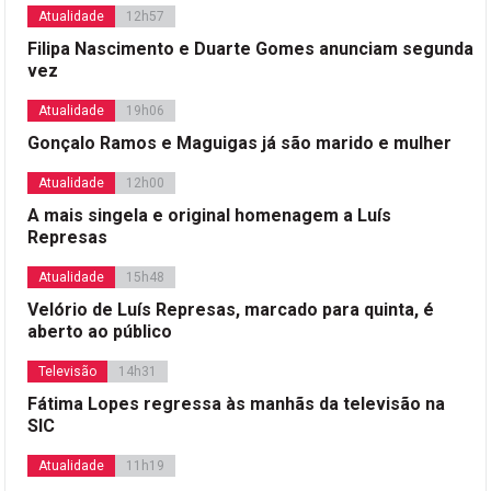
Atualidade
12h57
Filipa Nascimento e Duarte Gomes anunciam segunda
vez
Atualidade
19h06
Gonçalo Ramos e Maguigas já são marido e mulher
Atualidade
12h00
A mais singela e original homenagem a Luís
Represas
Atualidade
15h48
Velório de Luís Represas, marcado para quinta, é
aberto ao público
Televisão
14h31
Fátima Lopes regressa às manhãs da televisão na
SIC
Atualidade
11h19