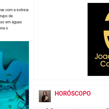
ar com a estreia
grupo de
reso em águas
ena o
HORÓSCOPO