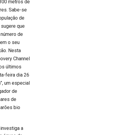
 300 metros de
res. Sabe-se
população de
l sugere que
o número de
rem o seu
ção. Nesta
covery Channel
os últimos
a-feira dia 26
”, um especial
gador de
mares de
arões bio
investiga a