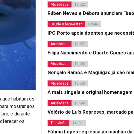
Atualidade
13h22
Rúben Neves e Débora anunciam “beb
Saúde & bem-estar
12h46
IPO Porto apoia doentes que necessi
Atualidade
12h57
Filipa Nascimento e Duarte Gomes a
Atualidade
19h06
Gonçalo Ramos e Maguigas já são mar
Atualidade
12h00
A mais singela e original homenagem
s que habitam os
Atualidade
15h48
para mostrar aos
Velório de Luís Represas, marcado par
mbro, e durante
 oferecer os
Televisão
14h31
Fátima Lopes regressa às manhãs da 