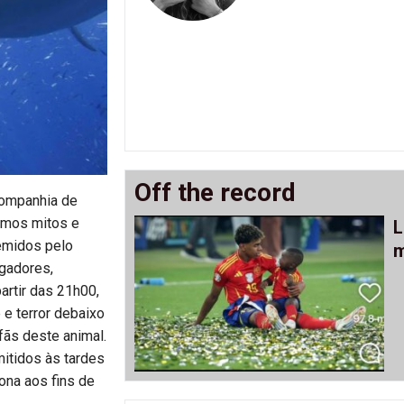
Off the record
companhia de
amos mitos e
L
temidos pelo
m
igadores,
artir das 21h00,
e terror debaixo
fãs deste animal.
mitidos às tardes
ona aos fins de