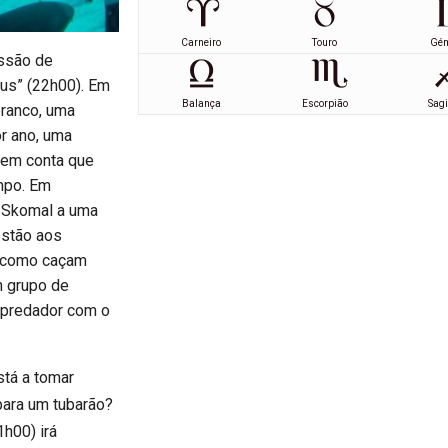
Carneiro
Touro
Gé
issão de
sus” (22h00). Em
Balança
Escorpião
Sagi
branco, uma
r ano, uma
 em conta que
mpo. Em
g Skomal a uma
estão aos
r como caçam
m grupo de
 predador com o
stá a tomar
para um tubarão?
h00) irá