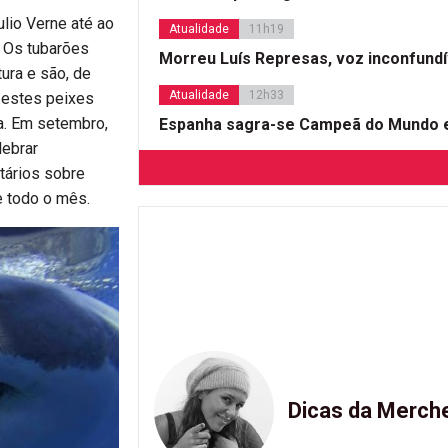
lio Verne até ao
Atualidade
11h19
. Os tubarões
Morreu Luís Represas, voz inconfund
ura e são, de
Atualidade
12h33
 estes peixes
a. Em setembro,
Espanha sagra-se Campeã do Mundo e
lebrar
tários sobre
e todo o mês.
Dicas da Merch