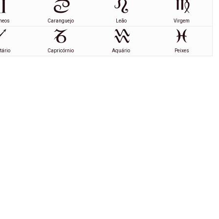
meos
Caranguejo
Leão
Virgem
tário
Capricórnio
Aquário
Peixes