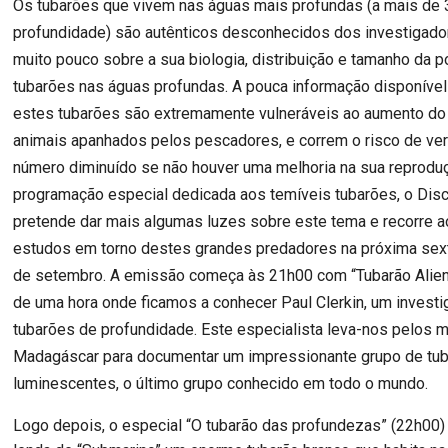
Os tubarões que vivem nas águas mais profundas (a mais de
profundidade) são autênticos desconhecidos dos investigado
muito pouco sobre a sua biologia, distribuição e tamanho da 
tubarões nas águas profundas. A pouca informação disponíve
estes tubarões são extremamente vulneráveis ao aumento d
animais apanhados pelos pescadores, e correm o risco de ve
número diminuído se não houver uma melhoria na sua reprodu
programação especial dedicada aos temíveis tubarões, o Dis
pretende dar mais algumas luzes sobre este tema e recorre a
estudos em torno destes grandes predadores na próxima sext
de setembro. A emissão começa às 21h00 com “Tubarão Alien
de uma hora onde ficamos a conhecer Paul Clerkin, um investi
tubarões de profundidade. Este especialista leva-nos pelos 
Madagáscar para documentar um impressionante grupo de tub
luminescentes, o último grupo conhecido em todo o mundo.
Logo depois, o especial “O tubarão das profundezas” (22h00) 