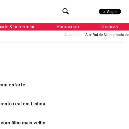
aúde & bem-estar
Horóscopo
Crónicas
Atualidade
Ator Rui de Sá internado de urgência com enfar
 com enfarte
mento real em Lisboa
 com filho mais velho