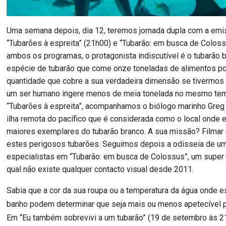
Uma semana depois, dia 12, teremos jornada dupla com a em
“Tubarões à espreita” (21h00) e “Tubarão: em busca de Colos
ambos os programas, o protagonista indiscutível é o tubarão 
espécie de tubarão que come onze toneladas de alimentos po
quantidade que cobre a sua verdadeira dimensão se tivermos
um ser humano ingere menos de meia tonelada no mesmo te
“Tubarões à espreita”, acompanhamos o biólogo marinho Gre
ilha remota do pacífico que é considerada como o local onde 
maiores exemplares do tubarão branco. A sua missão? Filma
estes perigosos tubarões. Seguimos depois a odisseia de u
especialistas em “Tubarão: em busca de Colossus”, um super
qual não existe qualquer contacto visual desde 2011.
Sabia que a cor da sua roupa ou a temperatura da água onde e
banho podem determinar que seja mais ou menos apetecível 
Em “Eu também sobrevivi a um tubarão” (19 de setembro às 21