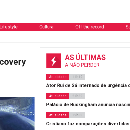
Lifestyle
Cultura
Off the record
S
AS ÚLTIMAS
covery
A NÃO PERDER
Atualidade
11h19
Ator Rui de Sá internado de urgência
Atualidade
21h39
Palácio de Buckingham anuncia nasci
Atualidade
12h58
Cristiano faz comparações divertidas