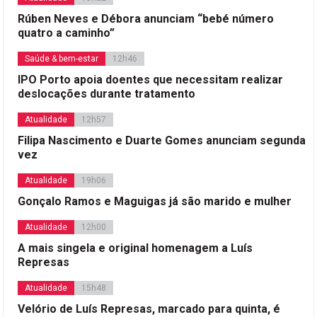
Rúben Neves e Débora anunciam “bebé número
quatro a caminho”
Saúde & bem-estar
12h46
IPO Porto apoia doentes que necessitam realizar
deslocações durante tratamento
Atualidade
12h57
Filipa Nascimento e Duarte Gomes anunciam segunda
vez
Atualidade
19h06
Gonçalo Ramos e Maguigas já são marido e mulher
Atualidade
12h00
A mais singela e original homenagem a Luís
Represas
Atualidade
15h48
Velório de Luís Represas, marcado para quinta, é