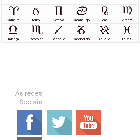
Carneiro
Touro
Gémeos
Caranguejo
Leão
Virgem
Balança
Escorpião
Sagitário
Capricórnio
Aquário
Peixes
As redes
Sociais