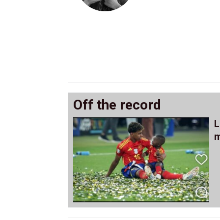
Off the record
L
m