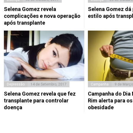
Selena Gomez revela
Selena Gomez dá
complicações e nova operação
estilo após transp
após transplante
Depressão
14 de Setembro, 2017
Campanha
9 de Março
Selena Gomez revela que fez
Campanha do Dia 
transplante para controlar
Rim alerta para os
doença
obesidade