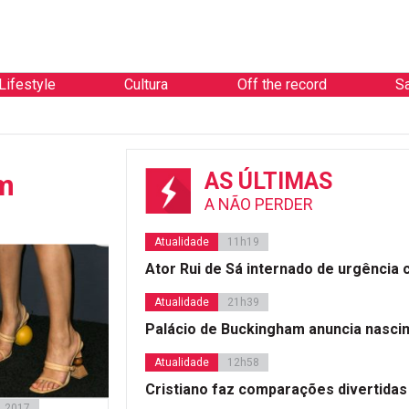
Lifestyle
Cultura
Off the record
S
im
AS ÚLTIMAS
A NÃO PERDER
Atualidade
11h19
Ator Rui de Sá internado de urgência
Atualidade
21h39
Palácio de Buckingham anuncia nasci
Atualidade
12h58
Cristiano faz comparações divertidas
, 2017