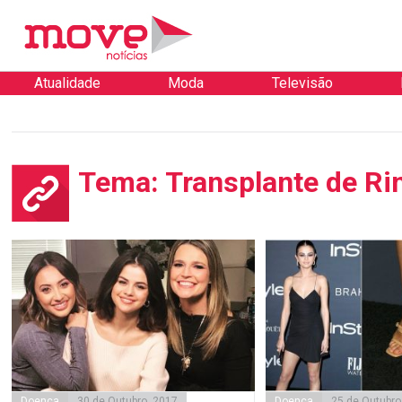
Atualidade
Moda
Televisão
Tema: Transplante de R
Doença
30 de Outubro, 2017
Doença
25 de Outubro