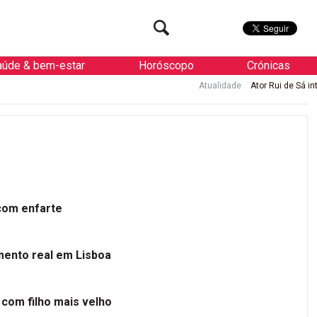
aúde & bem-estar
Horóscopo
Crónicas
Atualidade
Ator Rui de Sá internado 
 com enfarte
mento real em Lisboa
 com filho mais velho