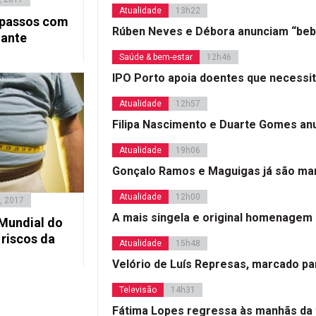
Atualidade
13h22
 passos com
Rúben Neves e Débora anunciam “beb
lante
Saúde & bem-estar
12h46
IPO Porto apoia doentes que necessi
Atualidade
12h57
Filipa Nascimento e Duarte Gomes a
Atualidade
19h06
Gonçalo Ramos e Maguigas já são mar
Atualidade
12h00
, 2017
A mais singela e original homenagem
Mundial do
 riscos da
Atualidade
15h48
Velório de Luís Represas, marcado par
Televisão
14h31
Fátima Lopes regressa às manhãs da 