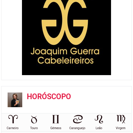
HORÓSCOPO
Carneiro
Touro
Gémeos
Caranguejo
Leão
Virgem