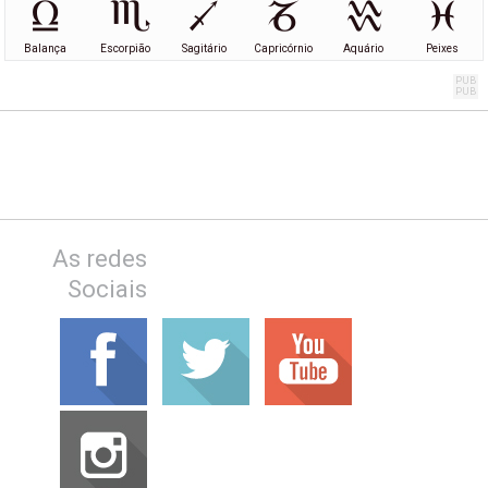
Balança
Escorpião
Sagitário
Capricórnio
Aquário
Peixes
As redes
Sociais