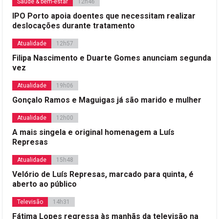
Saúde & bem-estar
12h46
IPO Porto apoia doentes que necessitam realizar
deslocações durante tratamento
Atualidade
12h57
Filipa Nascimento e Duarte Gomes anunciam segunda
vez
Atualidade
19h06
Gonçalo Ramos e Maguigas já são marido e mulher
Atualidade
12h00
A mais singela e original homenagem a Luís
Represas
Atualidade
15h48
Velório de Luís Represas, marcado para quinta, é
aberto ao público
Televisão
14h31
Fátima Lopes regressa às manhãs da televisão na