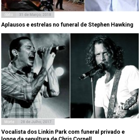
óbito
31 de Março, 2018
Aplausos e estrelas no funeral de Stephen Hawking
Morte
28 de Julho, 2017
Vocalista dos Linkin Park com funeral privado e
longe da sepultura de Chris Cornell