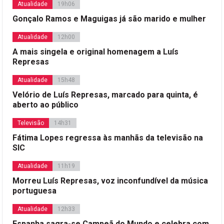
Atualidade
19h06
Gonçalo Ramos e Maguigas já são marido e mulher
Atualidade
12h00
A mais singela e original homenagem a Luís
Represas
Atualidade
15h48
Velório de Luís Represas, marcado para quinta, é
aberto ao público
Televisão
14h31
Fátima Lopes regressa às manhãs da televisão na
SIC
Atualidade
11h19
Morreu Luís Represas, voz inconfundível da música
portuguesa
Atualidade
12h33
Espanha sagra-se Campeã do Mundo e celebra com