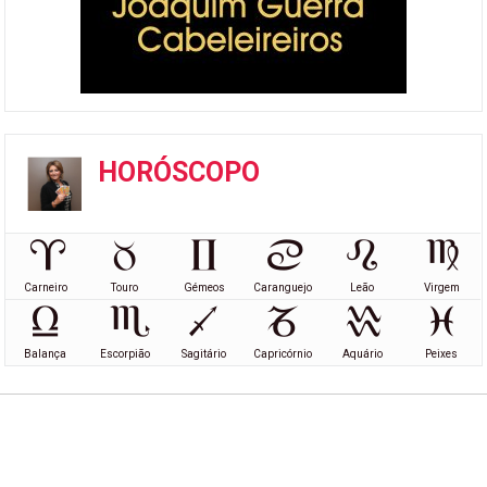
HORÓSCOPO
Carneiro
Touro
Gémeos
Caranguejo
Leão
Virgem
Balança
Escorpião
Sagitário
Capricórnio
Aquário
Peixes