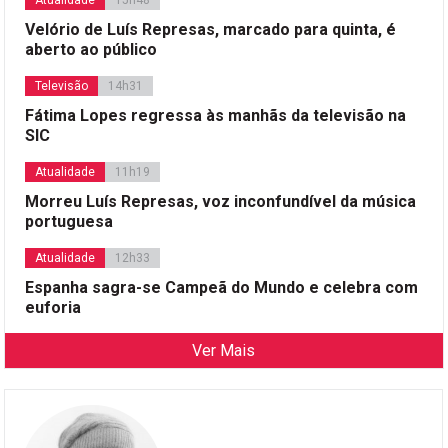
Atualidade
15h48
Velório de Luís Represas, marcado para quinta, é
aberto ao público
Televisão
14h31
Fátima Lopes regressa às manhãs da televisão na
SIC
Atualidade
11h19
Morreu Luís Represas, voz inconfundível da música
portuguesa
Atualidade
12h33
Espanha sagra-se Campeã do Mundo e celebra com
euforia
Ver Mais