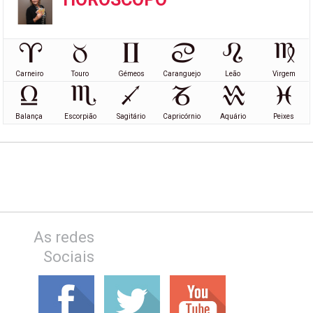
Carneiro
Touro
Gémeos
Caranguejo
Leão
Virgem
Balança
Escorpião
Sagitário
Capricórnio
Aquário
Peixes
As redes
Sociais