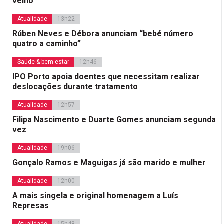
velho
Atualidade
13h22
Rúben Neves e Débora anunciam “bebé número
quatro a caminho”
Saúde & bem-estar
12h46
IPO Porto apoia doentes que necessitam realizar
deslocações durante tratamento
Atualidade
12h57
Filipa Nascimento e Duarte Gomes anunciam segunda
vez
Atualidade
19h06
Gonçalo Ramos e Maguigas já são marido e mulher
Atualidade
12h00
A mais singela e original homenagem a Luís
Represas