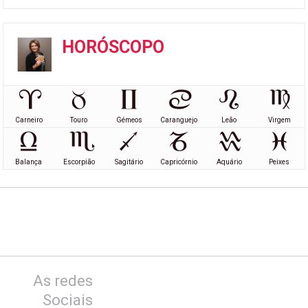
HORÓSCOPO
Carneiro
Touro
Gémeos
Caranguejo
Leão
Virgem
Balança
Escorpião
Sagitário
Capricórnio
Aquário
Peixes
As redes
Sociais