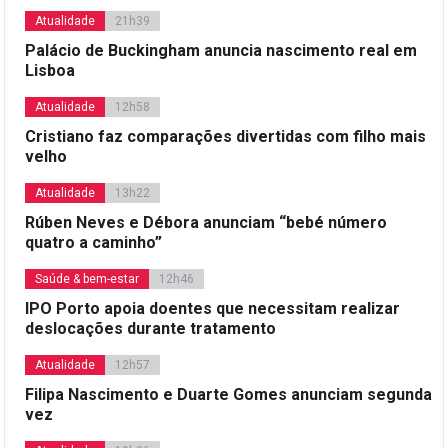
Atualidade
21h39
Palácio de Buckingham anuncia nascimento real em
Lisboa
Atualidade
12h58
Cristiano faz comparações divertidas com filho mais
velho
Atualidade
13h22
Rúben Neves e Débora anunciam “bebé número
quatro a caminho”
Saúde & bem-estar
12h46
IPO Porto apoia doentes que necessitam realizar
deslocações durante tratamento
Atualidade
12h57
Filipa Nascimento e Duarte Gomes anunciam segunda
vez