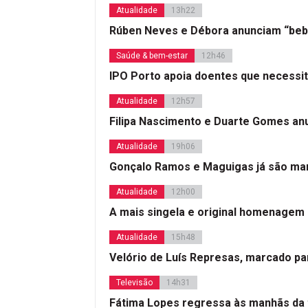
Atualidade
13h22
Rúben Neves e Débora anunciam “beb
Saúde & bem-estar
12h46
IPO Porto apoia doentes que necessi
Atualidade
12h57
Filipa Nascimento e Duarte Gomes a
Atualidade
19h06
Gonçalo Ramos e Maguigas já são mar
Atualidade
12h00
A mais singela e original homenagem
Atualidade
15h48
Velório de Luís Represas, marcado par
Televisão
14h31
Fátima Lopes regressa às manhãs da 