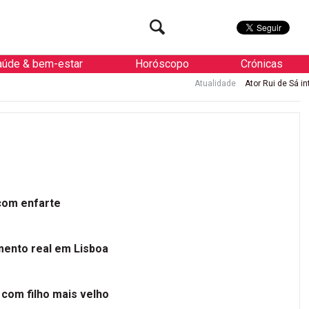
aúde & bem-estar
Horóscopo
Crónicas
Atualidade
Ator Rui de Sá internado
 com enfarte
mento real em Lisboa
 com filho mais velho