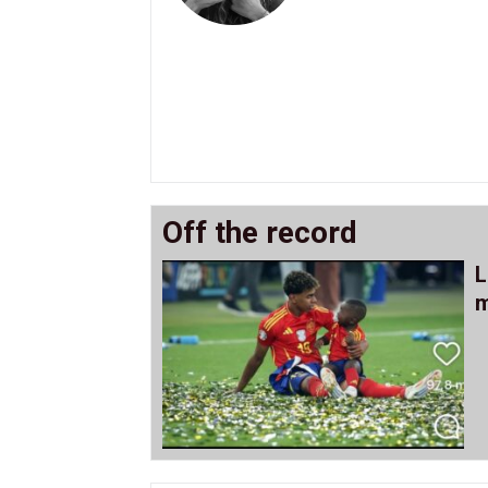
Off the record
L
m