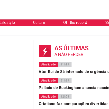
Lifestyle
Cultura
Off the record
S
AS ÚLTIMAS
A NÃO PERDER
Atualidade
11h19
Ator Rui de Sá internado de urgência
Atualidade
21h39
Palácio de Buckingham anuncia nasci
Atualidade
12h58
Cristiano faz comparações divertidas