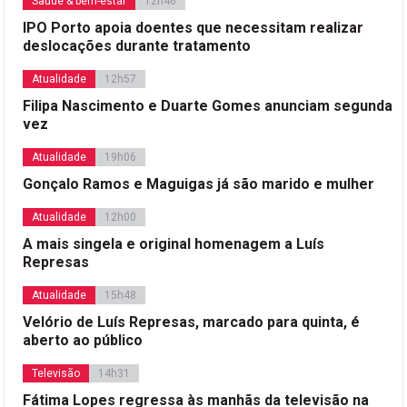
Saúde & bem-estar
12h46
IPO Porto apoia doentes que necessitam realizar
deslocações durante tratamento
Atualidade
12h57
Filipa Nascimento e Duarte Gomes anunciam segunda
vez
Atualidade
19h06
Gonçalo Ramos e Maguigas já são marido e mulher
Atualidade
12h00
A mais singela e original homenagem a Luís
Represas
Atualidade
15h48
Velório de Luís Represas, marcado para quinta, é
aberto ao público
Televisão
14h31
Fátima Lopes regressa às manhãs da televisão na