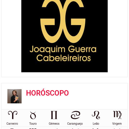
HORÓSCOPO
Carneiro
Touro
Gémeos
Caranguejo
Leão
Virgem