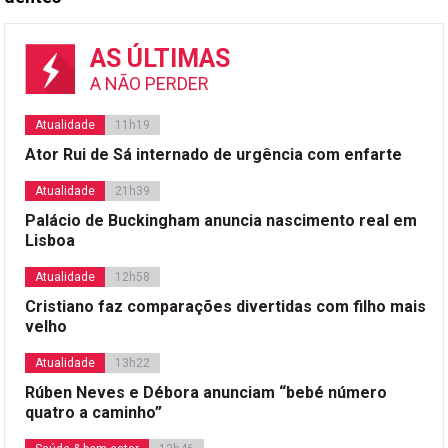
AS ÚLTIMAS
A NÃO PERDER
Atualidade
11h19
Ator Rui de Sá internado de urgência com enfarte
Atualidade
21h39
Palácio de Buckingham anuncia nascimento real em
Lisboa
Atualidade
12h58
Cristiano faz comparações divertidas com filho mais
velho
Atualidade
13h22
Rúben Neves e Débora anunciam “bebé número
quatro a caminho”