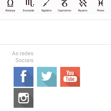
Balança
Escorpião
Sagitário
Capricórnio
Aquário
Peixes
As redes
Sociais