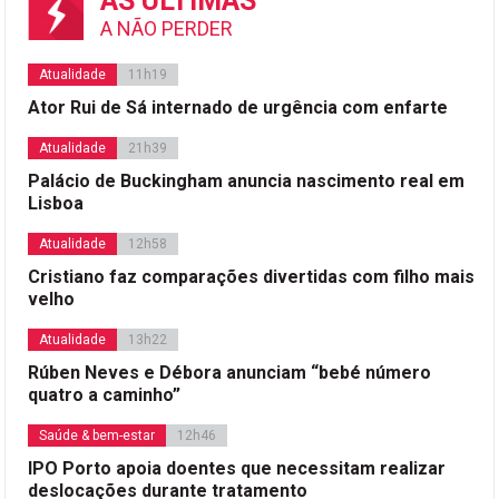
AS ÚLTIMAS
A NÃO PERDER
Atualidade
11h19
Ator Rui de Sá internado de urgência com enfarte
Atualidade
21h39
Palácio de Buckingham anuncia nascimento real em
Lisboa
Atualidade
12h58
Cristiano faz comparações divertidas com filho mais
velho
Atualidade
13h22
Rúben Neves e Débora anunciam “bebé número
quatro a caminho”
Saúde & bem-estar
12h46
IPO Porto apoia doentes que necessitam realizar
deslocações durante tratamento