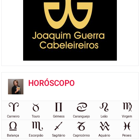
HORÓSCOPO
Carneiro
Touro
Gémeos
Caranguejo
Leão
Virgem
Balança
Escorpião
Sagitário
Capricórnio
Aquário
Peixes