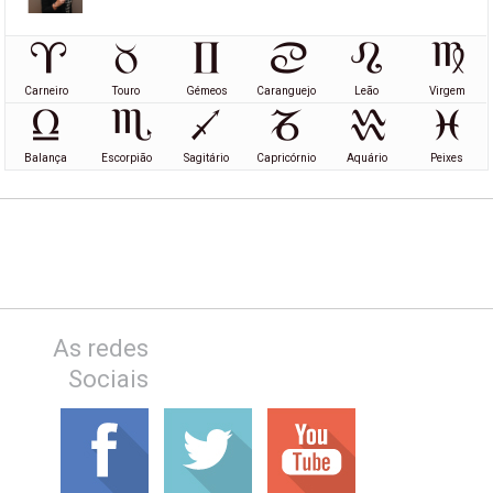
Carneiro
Touro
Gémeos
Caranguejo
Leão
Virgem
Balança
Escorpião
Sagitário
Capricórnio
Aquário
Peixes
As redes
Sociais