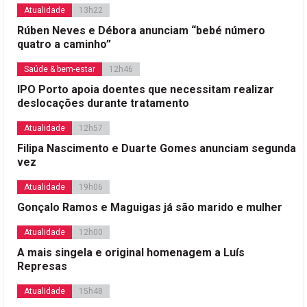
Atualidade
13h22
Rúben Neves e Débora anunciam “bebé número
quatro a caminho”
Saúde & bem-estar
12h46
IPO Porto apoia doentes que necessitam realizar
deslocações durante tratamento
Atualidade
12h57
Filipa Nascimento e Duarte Gomes anunciam segunda
vez
Atualidade
19h06
Gonçalo Ramos e Maguigas já são marido e mulher
Atualidade
12h00
A mais singela e original homenagem a Luís
Represas
Atualidade
15h48