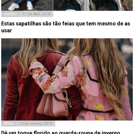
modelo
11 de Abril, 2018
Estas sapatilhas são tão feias que tem mesmo de as
usar
Moda
13 de Janeiro, 2018
Dê um toque florido ao guarda-roupa de inverno