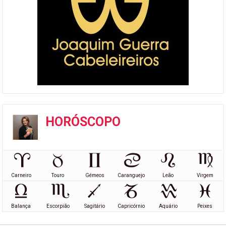
HORÓSCOPO
Carneiro
Touro
Gémeos
Caranguejo
Leão
Virgem
Balança
Escorpião
Sagitário
Capricórnio
Aquário
Peixes