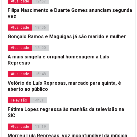
Atualidade
12h57
Filipa Nascimento e Duarte Gomes anunciam segunda
vez
Atualidade
19h06
Gonçalo Ramos e Maguigas já são marido e mulher
Atualidade
12h00
A mais singela e original homenagem a Luís
Represas
Atualidade
15h48
Velório de Luís Represas, marcado para quinta, é
aberto ao público
Televisão
14h31
Fátima Lopes regressa às manhãs da televisão na
SIC
Atualidade
11h19
Morreu Luís Represas, voz inconfundível da música