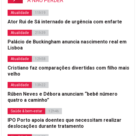
A NÃO PERDER
Atualidade
11h19
Ator Rui de Sá internado de urgência com enfarte
Atualidade
21h39
Palácio de Buckingham anuncia nascimento real em
Lisboa
Atualidade
12h58
Cristiano faz comparações divertidas com filho mais
velho
Atualidade
13h22
Rúben Neves e Débora anunciam “bebé número
quatro a caminho”
Saúde & bem-estar
12h46
IPO Porto apoia doentes que necessitam realizar
deslocações durante tratamento