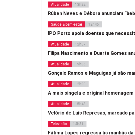
Atualidade
13h22
Rúben Neves e Débora anunciam “beb
Saúde & bem-estar
12h46
IPO Porto apoia doentes que necessi
Atualidade
12h57
Filipa Nascimento e Duarte Gomes a
Atualidade
19h06
Gonçalo Ramos e Maguigas já são mar
Atualidade
12h00
A mais singela e original homenagem
Atualidade
15h48
Velório de Luís Represas, marcado par
Televisão
14h31
Fátima Lopes regressa às manhãs da 