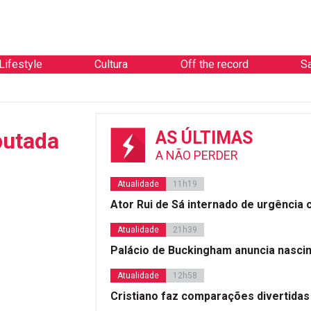
Lifestyle
Cultura
Off the record
S
putada
AS ÚLTIMAS
A NÃO PERDER
Atualidade
11h19
Ator Rui de Sá internado de urgência
Atualidade
21h39
Palácio de Buckingham anuncia nasci
Atualidade
12h58
Cristiano faz comparações divertidas