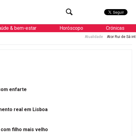
aúde & bem-estar
Horóscopo
Crónicas
Atualidade
Ator Rui de Sá internado
 com enfarte
mento real em Lisboa
 com filho mais velho