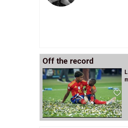
Off the record
L
m