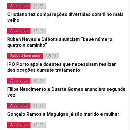
Atualidade
12h58
Cristiano faz comparações divertidas com filho mais
velho
Atualidade
13h22
Rúben Neves e Débora anunciam “bebé número
quatro a caminho”
Saúde & bem-estar
12h46
IPO Porto apoia doentes que necessitam realizar
deslocações durante tratamento
Atualidade
12h57
Filipa Nascimento e Duarte Gomes anunciam segunda
vez
Atualidade
19h06
Gonçalo Ramos e Maguigas já são marido e mulher
Atualidade
12h00