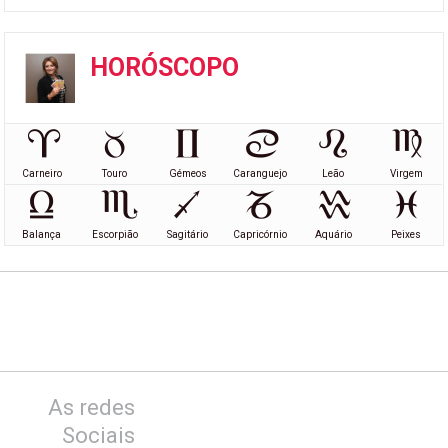
HORÓSCOPO
Carneiro
Touro
Gémeos
Caranguejo
Leão
Virgem
Balança
Escorpião
Sagitário
Capricórnio
Aquário
Peixes
As redes
Sociais