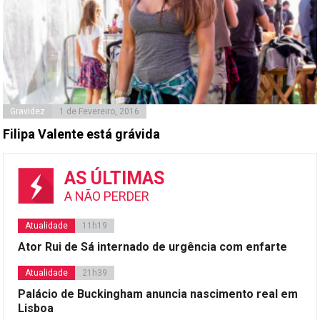
Gravidez
1 de Fevereiro, 2016
Filipa Valente está grávida
AS ÚLTIMAS
A NÃO PERDER
Atualidade
11h19
Ator Rui de Sá internado de urgência com enfarte
Atualidade
21h39
Palácio de Buckingham anuncia nascimento real em
Lisboa