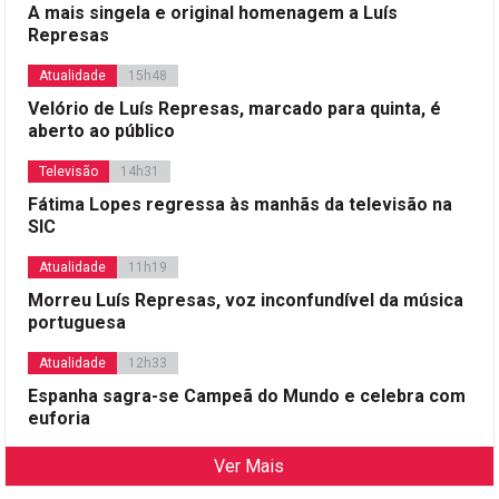
A mais singela e original homenagem a Luís
Represas
Atualidade
15h48
Velório de Luís Represas, marcado para quinta, é
aberto ao público
Televisão
14h31
Fátima Lopes regressa às manhãs da televisão na
SIC
Atualidade
11h19
Morreu Luís Represas, voz inconfundível da música
portuguesa
Atualidade
12h33
Espanha sagra-se Campeã do Mundo e celebra com
euforia
Ver Mais