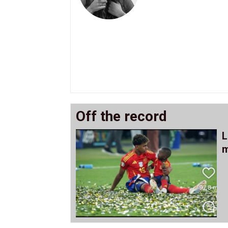
Off the record
L
m