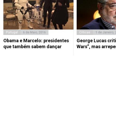
Portugal
6 de Maio, 2016
Criticas
1 de Janeiro,
Obama e Marcelo: presidentes
George Lucas crit
que também sabem dançar
Wars”, mas arrep