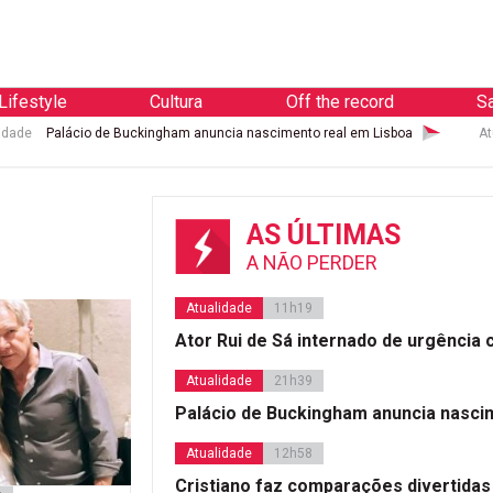
Lifestyle
Cultura
Off the record
S
idade
Palácio de Buckingham anuncia nascimento real em Lisboa
At
AS ÚLTIMAS
A NÃO PERDER
Atualidade
11h19
Ator Rui de Sá internado de urgência
Atualidade
21h39
Palácio de Buckingham anuncia nasci
Atualidade
12h58
Cristiano faz comparações divertidas