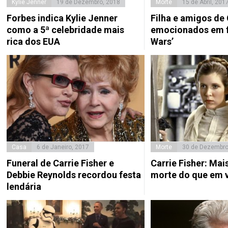
Kylie Jenner
19 de Dezembro, 2018
Morte
15 de Abril, 201
Forbes indica Kylie Jenner
Filha e amigos de 
como a 5ª celebridade mais
emocionados em f
rica dos EUA
Wars’
Casa
6 de Janeiro, 2017
Morte
30 de Dezembro
Funeral de Carrie Fisher e
Carrie Fisher: Mai
Debbie Reynolds recordou festa
morte do que em 
lendária