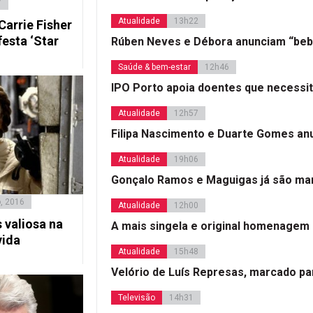
7
Atualidade
13h22
Carrie Fisher
esta ‘Star
Rúben Neves e Débora anunciam “beb
Saúde & bem-estar
12h46
IPO Porto apoia doentes que necessi
Atualidade
12h57
Filipa Nascimento e Duarte Gomes a
Atualidade
19h06
Gonçalo Ramos e Maguigas já são mar
, 2016
Atualidade
12h00
s valiosa na
A mais singela e original homenagem
vida
Atualidade
15h48
Velório de Luís Represas, marcado par
Televisão
14h31