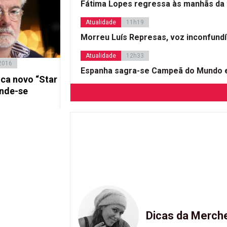
Fátima Lopes regressa às manhãs da 
Atualidade
11h19
Morreu Luís Represas, voz inconfund
Atualidade
12h33
 2016
Espanha sagra-se Campeã do Mundo e
ica novo “Star
ende-se
Dicas da Merch