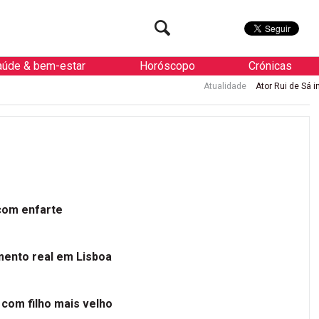
aúde & bem-estar
Horóscopo
Crónicas
Atualidade
Ator Rui de Sá internad
 com enfarte
mento real em Lisboa
 com filho mais velho