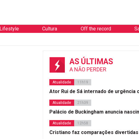
Lifestyle
Cultura
Off the record
S
AS ÚLTIMAS
A NÃO PERDER
Atualidade
11h19
Ator Rui de Sá internado de urgência
Atualidade
21h39
Palácio de Buckingham anuncia nasci
Atualidade
12h58
Cristiano faz comparações divertidas