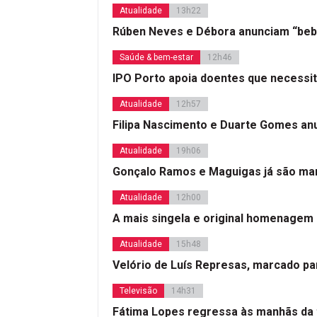
Atualidade
13h22
Rúben Neves e Débora anunciam “beb
Saúde & bem-estar
12h46
IPO Porto apoia doentes que necessi
Atualidade
12h57
Filipa Nascimento e Duarte Gomes a
Atualidade
19h06
Gonçalo Ramos e Maguigas já são mar
Atualidade
12h00
A mais singela e original homenagem
Atualidade
15h48
Velório de Luís Represas, marcado par
Televisão
14h31
Fátima Lopes regressa às manhãs da 