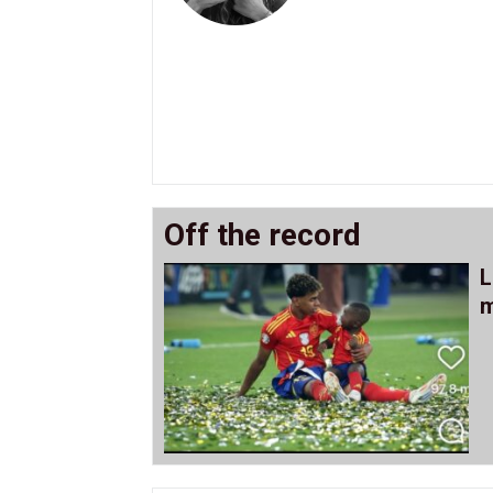
Off the record
L
m