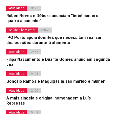
Atualidade
13h22
Rúben Neves e Débora anunciam “bebé número
quatro a caminho”
Saúde & bem-estar
12h46
IPO Porto apoia doentes que necessitam realizar
deslocações durante tratamento
Atualidade
12h57
Filipa Nascimento e Duarte Gomes anunciam segunda
vez
Atualidade
19h06
Gonçalo Ramos e Maguigas já são marido e mulher
Atualidade
12h00
A mais singela e original homenagem a Luís
Represas
Atualidade
15h48