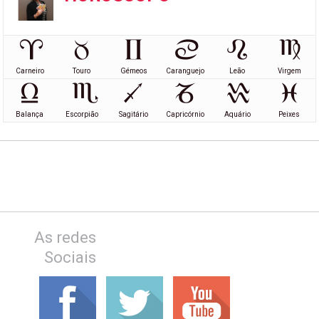
Carneiro
Touro
Gémeos
Caranguejo
Leão
Virgem
Balança
Escorpião
Sagitário
Capricórnio
Aquário
Peixes
As redes
Sociais