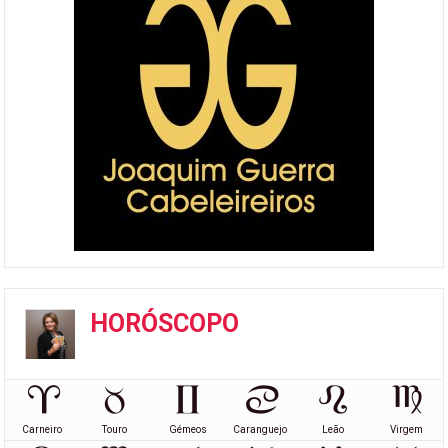
HORÓSCOPO
Carneiro
Touro
Gémeos
Caranguejo
Leão
Virgem