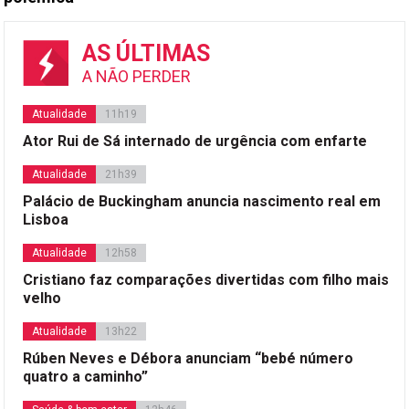
AS ÚLTIMAS
A NÃO PERDER
Atualidade
11h19
Ator Rui de Sá internado de urgência com enfarte
Atualidade
21h39
Palácio de Buckingham anuncia nascimento real em
Lisboa
Atualidade
12h58
Cristiano faz comparações divertidas com filho mais
velho
Atualidade
13h22
Rúben Neves e Débora anunciam “bebé número
quatro a caminho”