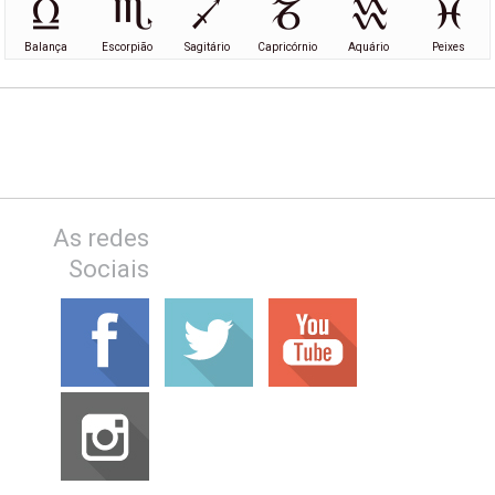
Balança
Escorpião
Sagitário
Capricórnio
Aquário
Peixes
As redes
Sociais