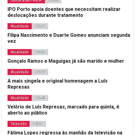
Saúde & bem-estar
12h46
IPO Porto apoia doentes que necessitam realizar
deslocações durante tratamento
Atualidade
12h57
Filipa Nascimento e Duarte Gomes anunciam segunda
vez
Atualidade
19h06
Gonçalo Ramos e Maguigas já são marido e mulher
Atualidade
12h00
A mais singela e original homenagem a Luís
Represas
Atualidade
15h48
Velório de Luís Represas, marcado para quinta, é
aberto ao público
Televisão
14h31
Fátima Lopes regressa às manhãs da televisão na