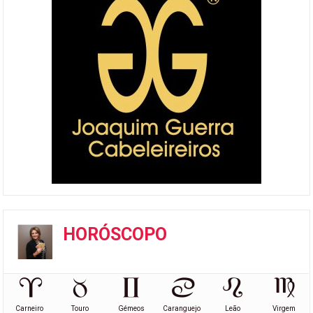
HORÓSCOPO
Carneiro
Touro
Gémeos
Caranguejo
Leão
Virgem