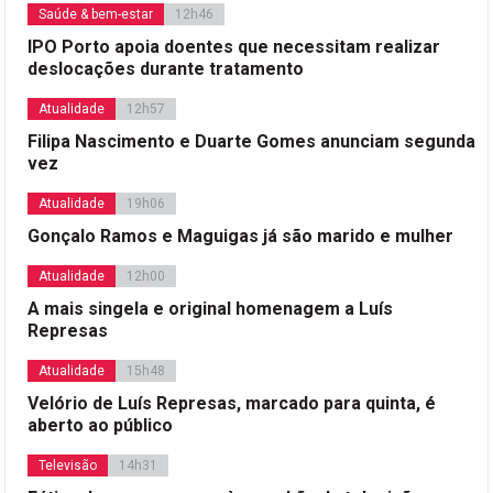
Saúde & bem-estar
12h46
IPO Porto apoia doentes que necessitam realizar
deslocações durante tratamento
Atualidade
12h57
Filipa Nascimento e Duarte Gomes anunciam segunda
vez
Atualidade
19h06
Gonçalo Ramos e Maguigas já são marido e mulher
Atualidade
12h00
A mais singela e original homenagem a Luís
Represas
Atualidade
15h48
Velório de Luís Represas, marcado para quinta, é
aberto ao público
Televisão
14h31