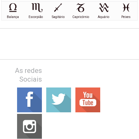
Balança
Escorpião
Sagitário
Capricórnio
Aquário
Peixes
As redes
Sociais