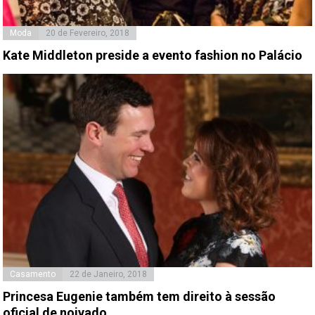
Moda
20 de Fevereiro, 2018
Kate Middleton preside a evento fashion no Palácio
Casamento
22 de Janeiro, 2018
Princesa Eugenie também tem direito à sessão
oficial de noivado