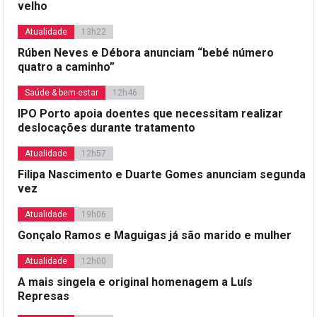
velho
Atualidade
13h22
Rúben Neves e Débora anunciam “bebé número
quatro a caminho”
Saúde & bem-estar
12h46
IPO Porto apoia doentes que necessitam realizar
deslocações durante tratamento
Atualidade
12h57
Filipa Nascimento e Duarte Gomes anunciam segunda
vez
Atualidade
19h06
Gonçalo Ramos e Maguigas já são marido e mulher
Atualidade
12h00
A mais singela e original homenagem a Luís
Represas