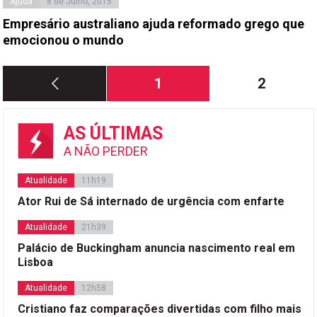
Ajuda
8 de Julho, 2015
Empresário australiano ajuda reformado grego que
emocionou o mundo
Paginação
Página
Página
1
2
dos
conteúdos
AS ÚLTIMAS
A NÃO PERDER
Atualidade
11h19
Ator Rui de Sá internado de urgência com enfarte
Atualidade
21h39
Palácio de Buckingham anuncia nascimento real em
Lisboa
Atualidade
12h58
Cristiano faz comparações divertidas com filho mais