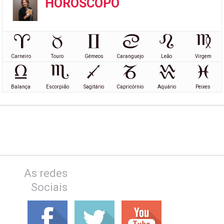
HORÓSCOPO
Carneiro
Touro
Gémeos
Caranguejo
Leão
Virgem
Balança
Escorpião
Sagitário
Capricórnio
Aquário
Peixes
As redes
Sociais