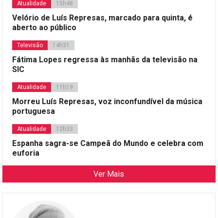
Atualidade
15h48
Velório de Luís Represas, marcado para quinta, é
aberto ao público
Televisão
14h31
Fátima Lopes regressa às manhãs da televisão na
SIC
Atualidade
11h19
Morreu Luís Represas, voz inconfundível da música
portuguesa
Atualidade
12h33
Espanha sagra-se Campeã do Mundo e celebra com
euforia
Ver Mais