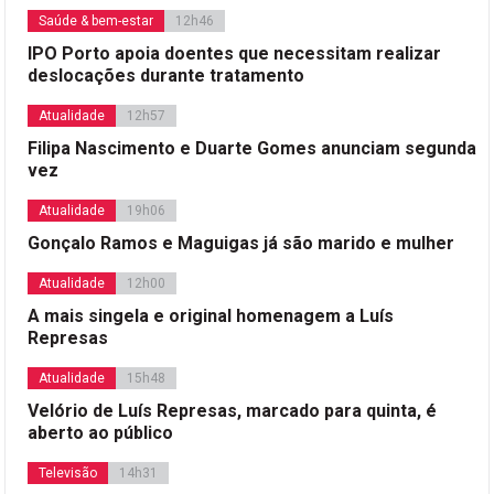
Saúde & bem-estar
12h46
IPO Porto apoia doentes que necessitam realizar
deslocações durante tratamento
Atualidade
12h57
Filipa Nascimento e Duarte Gomes anunciam segunda
vez
Atualidade
19h06
Gonçalo Ramos e Maguigas já são marido e mulher
Atualidade
12h00
A mais singela e original homenagem a Luís
Represas
Atualidade
15h48
Velório de Luís Represas, marcado para quinta, é
aberto ao público
Televisão
14h31