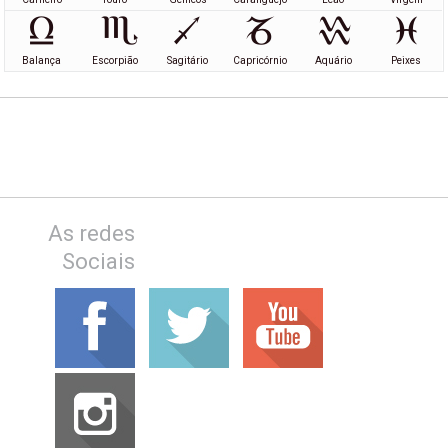
Balança
Escorpião
Sagitário
Capricórnio
Aquário
Peixes
As redes
Sociais