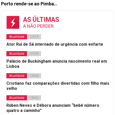
Porto rende­-se ao Pimba…
AS ÚLTIMAS
A NÃO PERDER
Atualidade
11h19
Ator Rui de Sá internado de urgência com enfarte
Atualidade
21h39
Palácio de Buckingham anuncia nascimento real em
Lisboa
Atualidade
12h58
Cristiano faz comparações divertidas com filho mais
velho
Atualidade
13h22
Rúben Neves e Débora anunciam “bebé número
quatro a caminho”