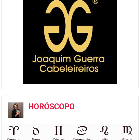
HORÓSCOPO
Carneiro
Touro
Gémeos
Caranguejo
Leão
Virgem