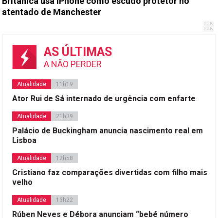
Britânica usa iPhone como escudo protetor no
atentado de Manchester
AS ÚLTIMAS
A NÃO PERDER
Atualidade
11h19
Ator Rui de Sá internado de urgência com enfarte
Atualidade
21h39
Palácio de Buckingham anuncia nascimento real em
Lisboa
Atualidade
12h58
Cristiano faz comparações divertidas com filho mais
velho
Atualidade
13h22
Rúben Neves e Débora anunciam “bebé número