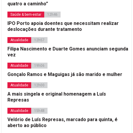
quatro a caminho”
Saúde & bem-estar
12h46
IPO Porto apoia doentes que necessitam realizar
deslocações durante tratamento
Atualidade
12h57
Filipa Nascimento e Duarte Gomes anunciam segunda
vez
Atualidade
19h06
Gonçalo Ramos e Maguigas já são marido e mulher
Atualidade
12h00
A mais singela e original homenagem a Luís
Represas
Atualidade
15h48
Velório de Luís Represas, marcado para quinta, é
aberto ao público