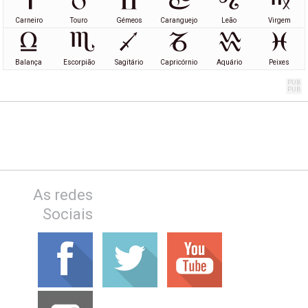
Carneiro
Touro
Gémeos
Caranguejo
Leão
Virgem
Balança
Escorpião
Sagitário
Capricórnio
Aquário
Peixes
As redes
Sociais