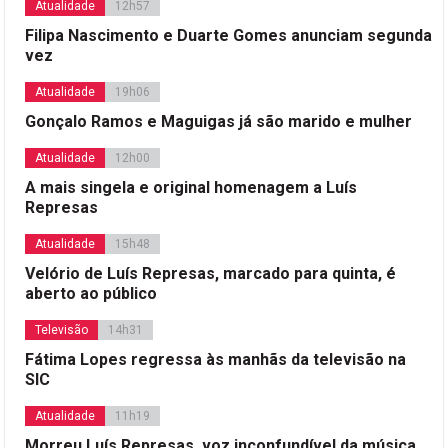
Atualidade
12h57
Filipa Nascimento e Duarte Gomes anunciam segunda
vez
Atualidade
19h06
Gonçalo Ramos e Maguigas já são marido e mulher
Atualidade
12h00
A mais singela e original homenagem a Luís
Represas
Atualidade
15h48
Velório de Luís Represas, marcado para quinta, é
aberto ao público
Televisão
14h31
Fátima Lopes regressa às manhãs da televisão na
SIC
Atualidade
11h19
Morreu Luís Represas, voz inconfundível da música