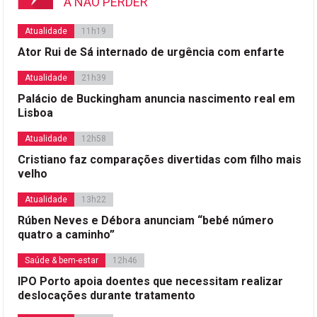
A NÃO PERDER
Atualidade
11h19
Ator Rui de Sá internado de urgência com enfarte
Atualidade
21h39
Palácio de Buckingham anuncia nascimento real em
Lisboa
Atualidade
12h58
Cristiano faz comparações divertidas com filho mais
velho
Atualidade
13h22
Rúben Neves e Débora anunciam “bebé número
quatro a caminho”
Saúde & bem-estar
12h46
IPO Porto apoia doentes que necessitam realizar
deslocações durante tratamento