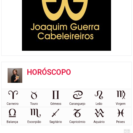
HORÓSCOPO
Carneiro
Touro
Gémeos
Caranguejo
Leão
Virgem
Balança
Escorpião
Sagitário
Capricórnio
Aquário
Peixes