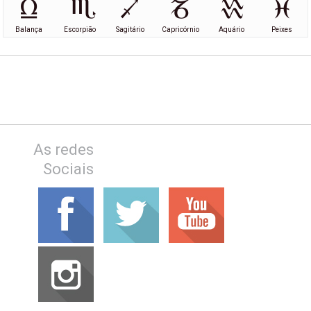
Balança
Escorpião
Sagitário
Capricórnio
Aquário
Peixes
As redes
Sociais