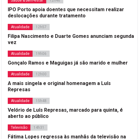
Saúde & bem-estar
12h46
IPO Porto apoia doentes que necessitam realizar
deslocações durante tratamento
Atualidade
12h57
Filipa Nascimento e Duarte Gomes anunciam segunda
vez
Atualidade
19h06
Gonçalo Ramos e Maguigas já são marido e mulher
Atualidade
12h00
A mais singela e original homenagem a Luís
Represas
Atualidade
15h48
Velório de Luís Represas, marcado para quinta, é
aberto ao público
Televisão
14h31
Fátima Lopes regressa às manhãs da televisão na