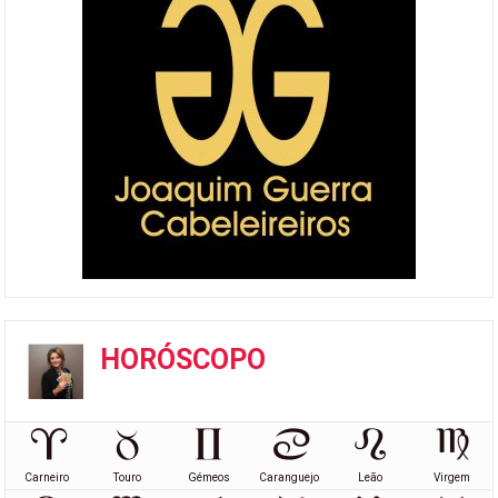
HORÓSCOPO
Carneiro
Touro
Gémeos
Caranguejo
Leão
Virgem