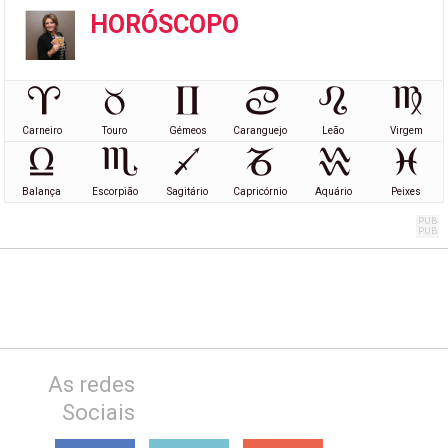
HORÓSCOPO
Carneiro
Touro
Gémeos
Caranguejo
Leão
Virgem
Balança
Escorpião
Sagitário
Capricórnio
Aquário
Peixes
As redes
Sociais