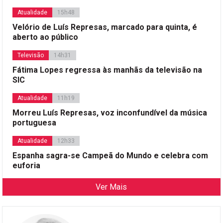
Atualidade
15h48
Velório de Luís Represas, marcado para quinta, é
aberto ao público
Televisão
14h31
Fátima Lopes regressa às manhãs da televisão na
SIC
Atualidade
11h19
Morreu Luís Represas, voz inconfundível da música
portuguesa
Atualidade
12h33
Espanha sagra-se Campeã do Mundo e celebra com
euforia
Ver Mais