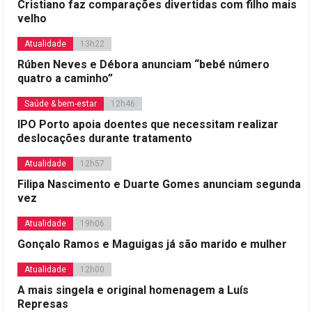
Cristiano faz comparações divertidas com filho mais
velho
Atualidade
13h22
Rúben Neves e Débora anunciam “bebé número
quatro a caminho”
Saúde & bem-estar
12h46
IPO Porto apoia doentes que necessitam realizar
deslocações durante tratamento
Atualidade
12h57
Filipa Nascimento e Duarte Gomes anunciam segunda
vez
Atualidade
19h06
Gonçalo Ramos e Maguigas já são marido e mulher
Atualidade
12h00
A mais singela e original homenagem a Luís
Represas