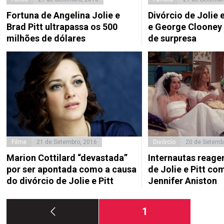
Fortuna de Angelina Jolie e
Divórcio de Jolie e
Brad Pitt ultrapassa os 500
e George Clooney
milhões de dólares
de surpresa
Filme
21 de Setembro, 2016
Divórcio
20 de Setemb
Marion Cottilard “devastada”
Internautas reage
por ser apontada como a causa
de Jolie e Pitt c
do divórcio de Jolie e Pitt
Jennifer Aniston
Paginação
Página
1
dos