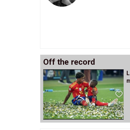
Off the record
L
m