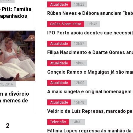
Atualidade
13h22
 Pitt: Família
Rúben Neves e Débora anunciam “beb
 apanhados
Saúde & bem-estar
12h46
IPO Porto apoia doentes que necessi
Atualidade
12h57
Filipa Nascimento e Duarte Gomes a
Atualidade
19h06
Gonçalo Ramos e Maguigas já são mar
Atualidade
12h00
ro, 2016
A mais singela e original homenagem
m a divórcio
om memes de
Atualidade
15h48
Velório de Luís Represas, marcado par
Televisão
14h31
Página
2
Fátima Lopes regressa às manhãs da 