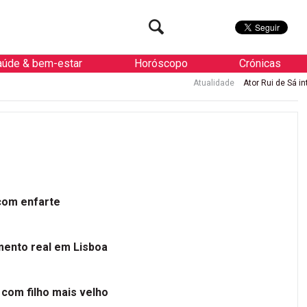
aúde & bem-estar
Horóscopo
Crónicas
Atualidade
Ator Rui de Sá internado
 com enfarte
mento real em Lisboa
 com filho mais velho