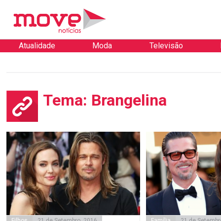
Atualidade
Moda
Televisão
Tema: Brangelina
Filhos
21 de Setembro, 2016
Família
21 de Setembr