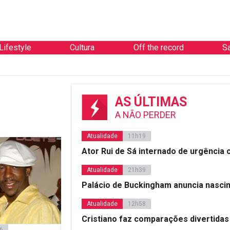
Lifestyle
Cultura
Off the record
S
AS ÚLTIMAS
A NÃO PERDER
Atualidade
11h19
Ator Rui de Sá internado de urgência
Atualidade
21h39
Palácio de Buckingham anuncia nasci
Atualidade
12h58
Cristiano faz comparações divertidas
6