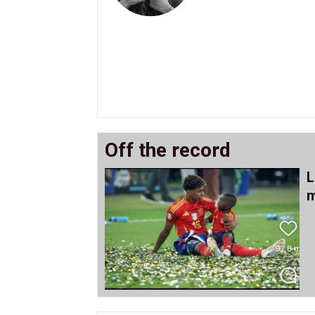
Off the record
L
m