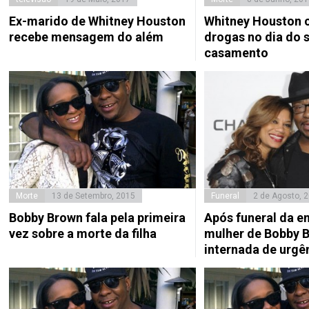
Ex-marido de Whitney Houston
Whitney Houston 
recebe mensagem do além
drogas no dia do 
casamento
Morte
13 de Setembro, 2015
Funeral
2 de Agosto, 
Bobby Brown fala pela primeira
Após funeral da e
vez sobre a morte da filha
mulher de Bobby B
internada de urgê