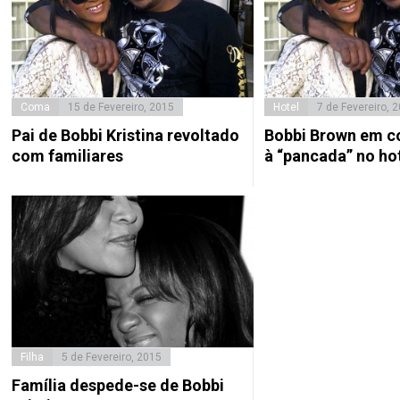
Coma
15 de Fevereiro, 2015
Hotel
7 de Fevereiro, 
Pai de Bobbi Kristina revoltado
Bobbi Brown em co
com familiares
à “pancada” no ho
Filha
5 de Fevereiro, 2015
Família despede-se de Bobbi