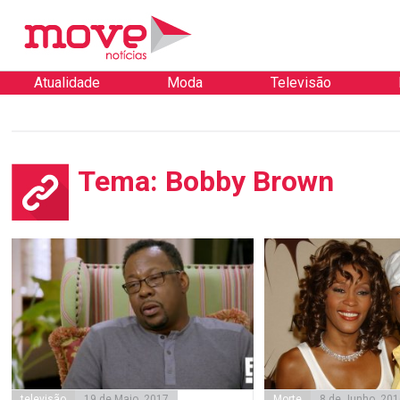
Atualidade
Moda
Televisão
Tema: Bobby Brown
televisão
19 de Maio, 2017
Morte
8 de Junho, 201