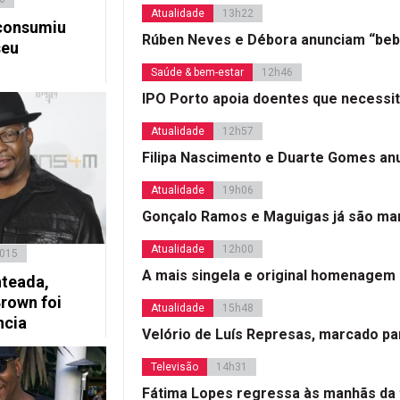
Atualidade
13h22
consumiu
Rúben Neves e Débora anunciam “beb
seu
Saúde & bem-estar
12h46
IPO Porto apoia doentes que necessi
Atualidade
12h57
Filipa Nascimento e Duarte Gomes a
Atualidade
19h06
Gonçalo Ramos e Maguigas já são mar
Atualidade
12h00
2015
A mais singela e original homenagem
nteada,
rown foi
Atualidade
15h48
ncia
Velório de Luís Represas, marcado par
Televisão
14h31
Fátima Lopes regressa às manhãs da 