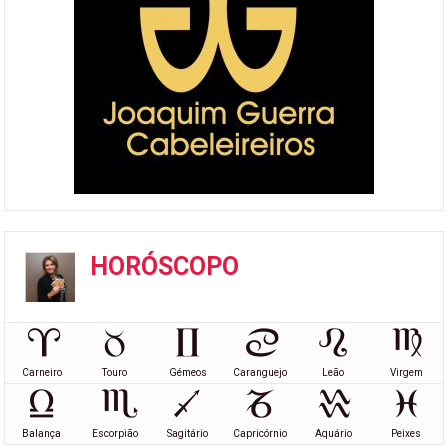
HORÓSCOPO
Carneiro
Touro
Gémeos
Caranguejo
Leão
Virgem
Balança
Escorpião
Sagitário
Capricórnio
Aquário
Peixes