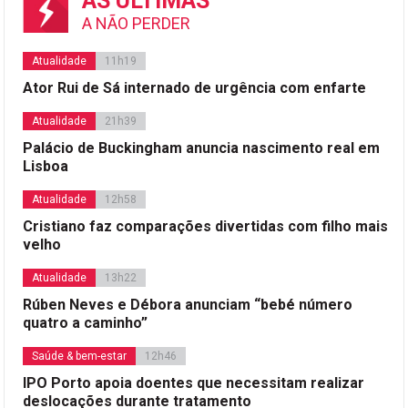
AS ÚLTIMAS
A NÃO PERDER
Atualidade
11h19
Ator Rui de Sá internado de urgência com enfarte
Atualidade
21h39
Palácio de Buckingham anuncia nascimento real em
Lisboa
Atualidade
12h58
Cristiano faz comparações divertidas com filho mais
velho
Atualidade
13h22
Rúben Neves e Débora anunciam “bebé número
quatro a caminho”
Saúde & bem-estar
12h46
IPO Porto apoia doentes que necessitam realizar
deslocações durante tratamento