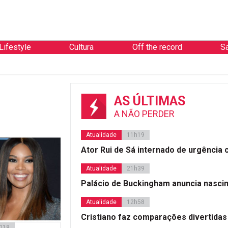
Lifestyle
Cultura
Off the record
S
AS ÚLTIMAS
A NÃO PERDER
Atualidade
11h19
Ator Rui de Sá internado de urgência
Atualidade
21h39
Palácio de Buckingham anuncia nasci
Atualidade
12h58
Cristiano faz comparações divertidas
2018