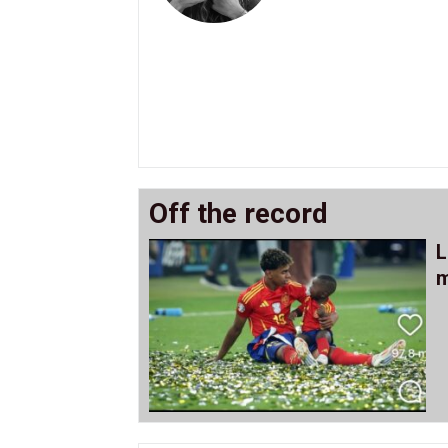
Off the record
L
m