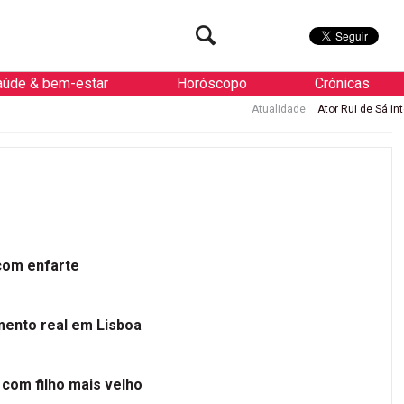
aúde & bem-estar
Horóscopo
Crónicas
Atualidade
Ator Rui de Sá internado 
 com enfarte
mento real em Lisboa
 com filho mais velho