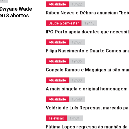
Atualidade
13h22
 Dwyane Wade
Rúben Neves e Débora anunciam “beb
eu 8 abortos
Saúde & bem-estar
12h46
IPO Porto apoia doentes que necessi
Atualidade
12h57
Filipa Nascimento e Duarte Gomes a
Atualidade
19h06
Gonçalo Ramos e Maguigas já são mar
Atualidade
12h00
A mais singela e original homenagem
Atualidade
15h48
Velório de Luís Represas, marcado par
Televisão
14h31
Fátima Lopes regressa às manhãs da 