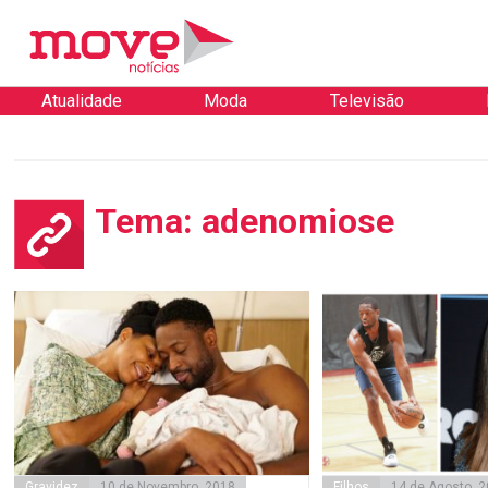
Atualidade
Moda
Televisão
Tema: adenomiose
Gravidez
10 de Novembro, 2018
Filhos
14 de Agosto, 