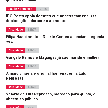
quatro a caminho”
Saúde & bem-estar
12h46
IPO Porto apoia doentes que necessitam realizar
deslocações durante tratamento
Atualidade
12h57
Filipa Nascimento e Duarte Gomes anunciam segunda
vez
Atualidade
19h06
Gonçalo Ramos e Maguigas já são marido e mulher
Atualidade
12h00
A mais singela e original homenagem a Luís
Represas
Atualidade
15h48
Velório de Luís Represas, marcado para quinta, é
aberto ao público
Televisão
14h31