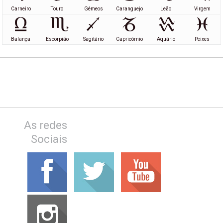
Carneiro
Touro
Gémeos
Caranguejo
Leão
Virgem
Balança
Escorpião
Sagitário
Capricórnio
Aquário
Peixes
As redes
Sociais