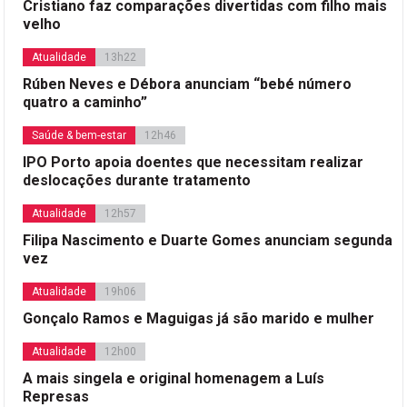
Cristiano faz comparações divertidas com filho mais
velho
Atualidade
13h22
Rúben Neves e Débora anunciam “bebé número
quatro a caminho”
Saúde & bem-estar
12h46
IPO Porto apoia doentes que necessitam realizar
deslocações durante tratamento
Atualidade
12h57
Filipa Nascimento e Duarte Gomes anunciam segunda
vez
Atualidade
19h06
Gonçalo Ramos e Maguigas já são marido e mulher
Atualidade
12h00
A mais singela e original homenagem a Luís
Represas