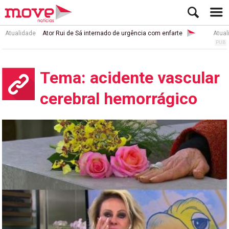
Atualidade
Ator Rui de Sá internado de urgência com enfarte
Atual
Tema: acidente vascular
cerebral hemorrágico