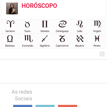
HORÓSCOPO
Carneiro
Touro
Gémeos
Caranguejo
Leão
Virgem
Balança
Escorpião
Sagitário
Capricórnio
Aquário
Peixes
As redes
Sociais