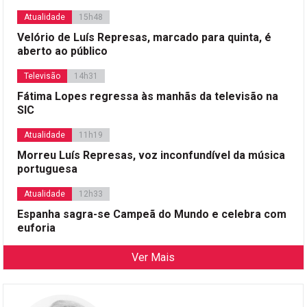
Atualidade
15h48
Velório de Luís Represas, marcado para quinta, é
aberto ao público
Televisão
14h31
Fátima Lopes regressa às manhãs da televisão na
SIC
Atualidade
11h19
Morreu Luís Represas, voz inconfundível da música
portuguesa
Atualidade
12h33
Espanha sagra-se Campeã do Mundo e celebra com
euforia
Ver Mais