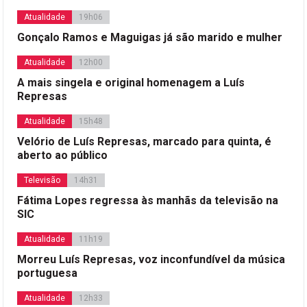
Atualidade
19h06
Gonçalo Ramos e Maguigas já são marido e mulher
Atualidade
12h00
A mais singela e original homenagem a Luís
Represas
Atualidade
15h48
Velório de Luís Represas, marcado para quinta, é
aberto ao público
Televisão
14h31
Fátima Lopes regressa às manhãs da televisão na
SIC
Atualidade
11h19
Morreu Luís Represas, voz inconfundível da música
portuguesa
Atualidade
12h33