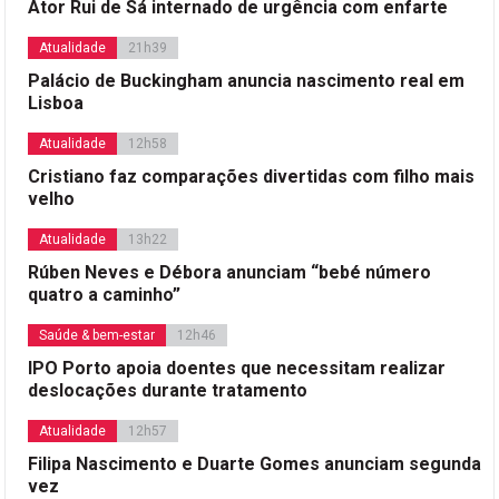
Ator Rui de Sá internado de urgência com enfarte
Atualidade
21h39
Palácio de Buckingham anuncia nascimento real em
Lisboa
Atualidade
12h58
Cristiano faz comparações divertidas com filho mais
velho
Atualidade
13h22
Rúben Neves e Débora anunciam “bebé número
quatro a caminho”
Saúde & bem-estar
12h46
IPO Porto apoia doentes que necessitam realizar
deslocações durante tratamento
Atualidade
12h57
Filipa Nascimento e Duarte Gomes anunciam segunda
vez