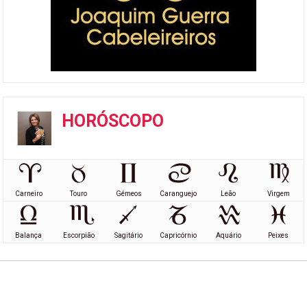
HORÓSCOPO
Carneiro
Touro
Gémeos
Caranguejo
Leão
Virgem
Balança
Escorpião
Sagitário
Capricórnio
Aquário
Peixes