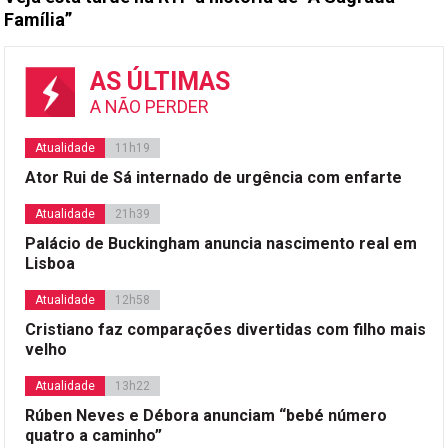
Família”
AS ÚLTIMAS
A NÃO PERDER
Atualidade
11h19
Ator Rui de Sá internado de urgência com enfarte
Atualidade
21h39
Palácio de Buckingham anuncia nascimento real em
Lisboa
Atualidade
12h58
Cristiano faz comparações divertidas com filho mais
velho
Atualidade
13h22
Rúben Neves e Débora anunciam “bebé número
quatro a caminho”