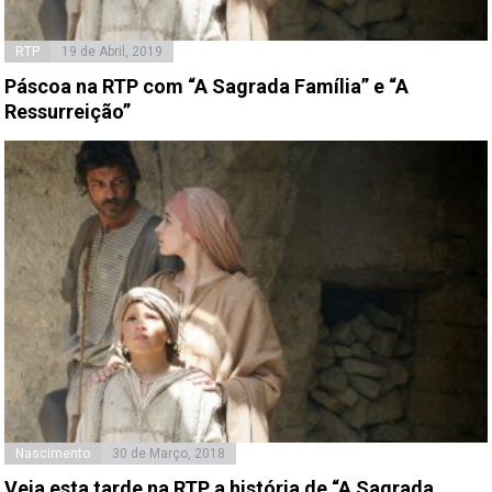
RTP
19 de Abril, 2019
Páscoa na RTP com “A Sagrada Família” e “A
Ressurreição”
Nascimento
30 de Março, 2018
Veja esta tarde na RTP a história de “A Sagrada