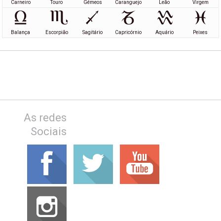
Carneiro
Touro
Gémeos
Caranguejo
Leão
Virgem
Balança
Escorpião
Sagitário
Capricórnio
Aquário
Peixes
As redes
Sociais