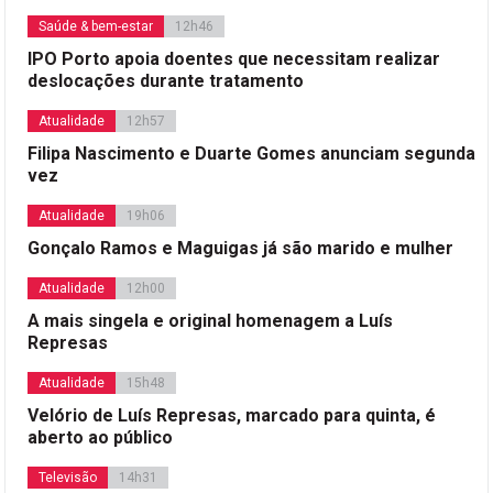
Saúde & bem-estar
12h46
IPO Porto apoia doentes que necessitam realizar
deslocações durante tratamento
Atualidade
12h57
Filipa Nascimento e Duarte Gomes anunciam segunda
vez
Atualidade
19h06
Gonçalo Ramos e Maguigas já são marido e mulher
Atualidade
12h00
A mais singela e original homenagem a Luís
Represas
Atualidade
15h48
Velório de Luís Represas, marcado para quinta, é
aberto ao público
Televisão
14h31