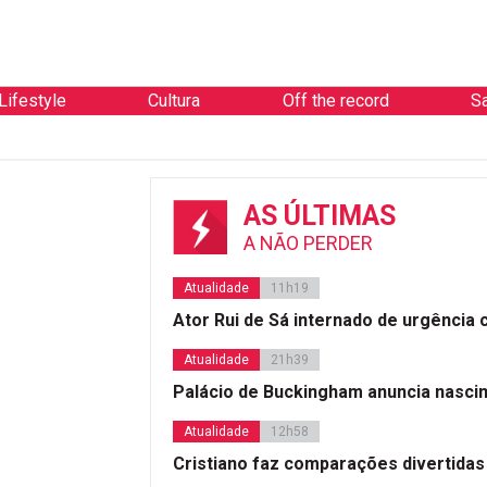
Lifestyle
Cultura
Off the record
S
AS ÚLTIMAS
A NÃO PERDER
Atualidade
11h19
Ator Rui de Sá internado de urgência
Atualidade
21h39
Palácio de Buckingham anuncia nasci
Atualidade
12h58
Cristiano faz comparações divertidas