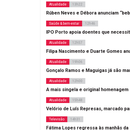
Atualidade
13h22
Rúben Neves e Débora anunciam “beb
Saúde & bem-estar
12h46
IPO Porto apoia doentes que necessi
Atualidade
12h57
Filipa Nascimento e Duarte Gomes a
Atualidade
19h06
Gonçalo Ramos e Maguigas já são mar
Atualidade
12h00
A mais singela e original homenagem
Atualidade
15h48
Velório de Luís Represas, marcado par
Televisão
14h31
Fátima Lopes regressa às manhãs da 