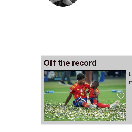
Off the record
L
m