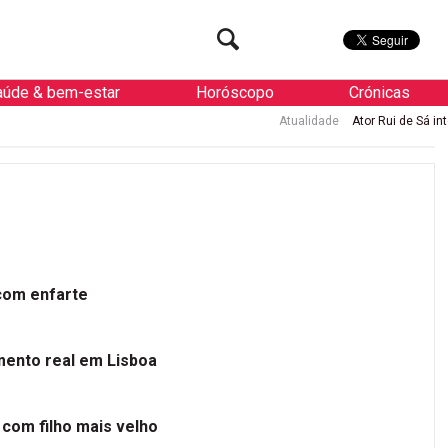
aúde & bem-estar
Horóscopo
Crónicas
Atualidade
Ator Rui de Sá internado
 com enfarte
mento real em Lisboa
 com filho mais velho