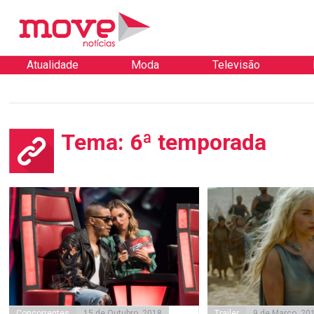
Atualidade
Moda
Televisão
Tema: 6ª temporada
Concorrentes
15 de Outubro, 2018
Trailer
9 de Março, 20