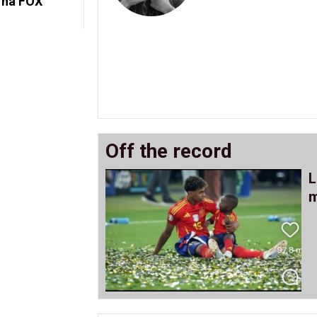
 na FOX
Off the record
L
m