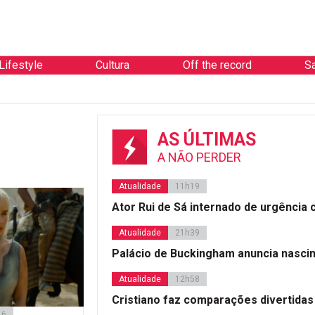
Lifestyle
Cultura
Off the record
S
AS ÚLTIMAS
A NÃO PERDER
Atualidade
11h19
Ator Rui de Sá internado de urgência
Atualidade
21h39
Palácio de Buckingham anuncia nasci
Atualidade
12h58
Cristiano faz comparações divertidas
16