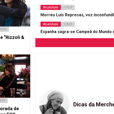
Atualidade
11h19
Morreu Luís Represas, voz inconfund
Atualidade
12h33
 2015
Espanha sagra-se Campeã do Mundo e
e “Rizzoli &
2015
Dicas da Merch
porada de