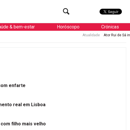
aúde & bem-estar
Horóscopo
Crónicas
Atualidade
Ator Rui de Sá internado d
 com enfarte
mento real em Lisboa
 com filho mais velho