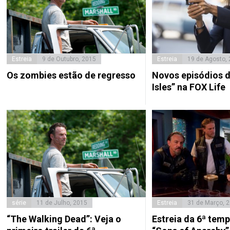
Estreia
9 de Outubro, 2015
Estreia
19 de Agosto,
Os zombies estão de regresso
Novos episódios d
Isles” na FOX Life
série
11 de Julho, 2015
Estreia
31 de Março, 
“The Walking Dead”: Veja o
Estreia da 6ª tem