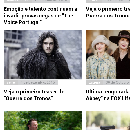
Emoção e talento continuam a
Veja o primeiro tra
invadir provas cegas de “The
Guerra dos Trono
Voice Portugal”
série
4 de Dezembro, 2015
Estreia
30 de Outubro,
Veja o primeiro teaser de
Última temporada
“Guerra dos Tronos”
Abbey” na FOX Lif