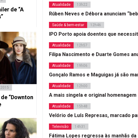
Atualidade
13h22
iler de “A
Rúben Neves e Débora anunciam “beb
s”
Saúde & bem-estar
12h46
IPO Porto apoia doentes que necessi
Atualidade
12h57
Filipa Nascimento e Duarte Gomes a
Atualidade
19h06
Gonçalo Ramos e Maguigas já são mar
Atualidade
12h00
 2015
A mais singela e original homenagem
 de “Downton
e
Atualidade
15h48
Velório de Luís Represas, marcado par
Televisão
14h31
Fátima Lopes regressa às manhãs da 