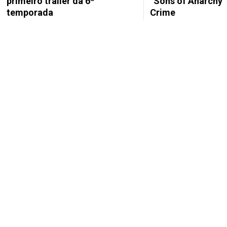
primeiro trailer da 6ª
“Sons of Anarchy”
temporada
Crime