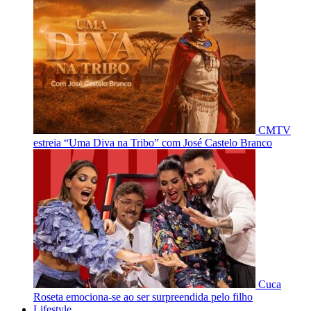
CMTV
estreia “Uma Diva na Tribo” com José Castelo Branco
Cuca
Roseta emociona-se ao ser surpreendida pelo filho
Lifestyle