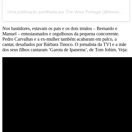
Uma publicação partilhada por The Voice Portugal (@thevoiceportugal)
Nos bastidores, estavam os pais e os dois irmãos – Bernardo e
Manuel – entusiasmados e orgulhosos da pequena concorrente.
Pedro Carvalhas e a ex-mulher também acabaram em palco, a
cantar, desafiados por Bárbara Tinoco. O jornalista da TVI e a mãe
dos seus filhos cantaram ‘Garota de Ipanema’, de Tom Jobim. Veja: