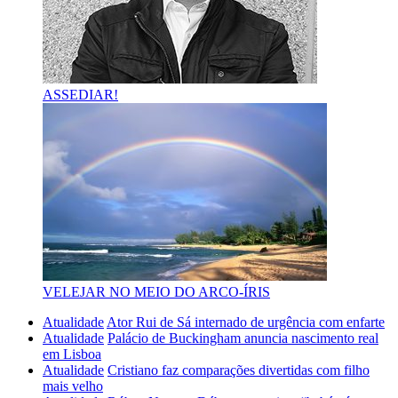
ASSEDIAR!
VELEJAR NO MEIO DO ARCO-ÍRIS
Atualidade
Ator Rui de Sá internado de urgência com enfarte
Atualidade
Palácio de Buckingham anuncia nascimento real
em Lisboa
Atualidade
Cristiano faz comparações divertidas com filho
mais velho