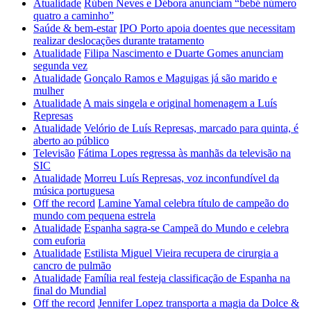
Atualidade
Rúben Neves e Débora anunciam “bebé número
quatro a caminho”
Saúde & bem-estar
IPO Porto apoia doentes que necessitam
realizar deslocações durante tratamento
Atualidade
Filipa Nascimento e Duarte Gomes anunciam
segunda vez
Atualidade
Gonçalo Ramos e Maguigas já são marido e
mulher
Atualidade
A mais singela e original homenagem a Luís
Represas
Atualidade
Velório de Luís Represas, marcado para quinta, é
aberto ao público
Televisão
Fátima Lopes regressa às manhãs da televisão na
SIC
Atualidade
Morreu Luís Represas, voz inconfundível da
música portuguesa
Off the record
Lamine Yamal celebra título de campeão do
mundo com pequena estrela
Atualidade
Espanha sagra-se Campeã do Mundo e celebra
com euforia
Atualidade
Estilista Miguel Vieira recupera de cirurgia a
cancro de pulmão
Atualidade
Família real festeja classificação de Espanha na
final do Mundial
Off the record
Jennifer Lopez transporta a magia da Dolce &