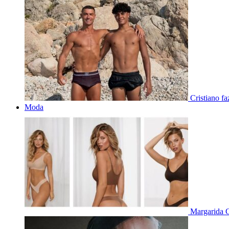
Cristiano f
Moda
Margarida C