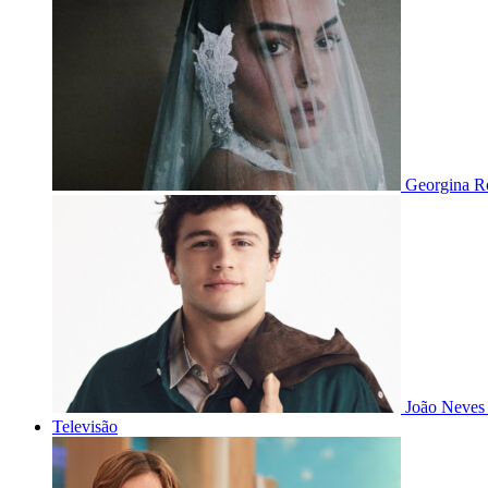
Georgina Ro
João Neves 
Televisão