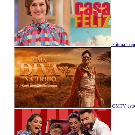
Fátima Lope
CMTV estre