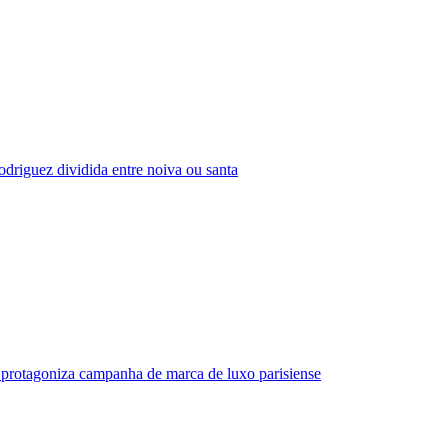
driguez dividida entre noiva ou santa
protagoniza campanha de marca de luxo parisiense