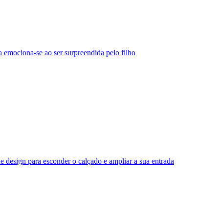
 emociona-se ao ser surpreendida pelo filho
e design para esconder o calçado e ampliar a sua entrada