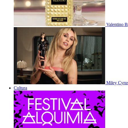
Valentino B
Miley Cyru
Cultura