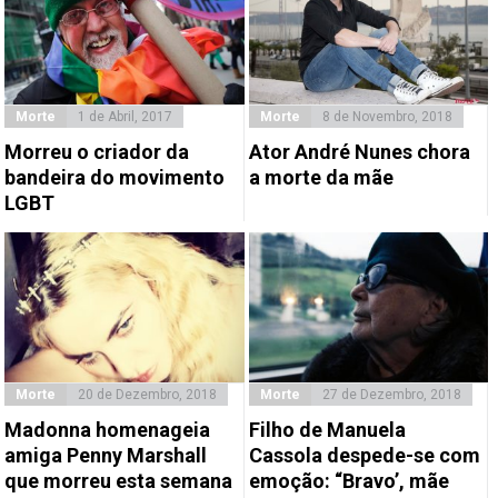
Morte
1 de Abril, 2017
Morte
8 de Novembro, 2018
Morreu o criador da
Ator André Nunes chora
bandeira do movimento
a morte da mãe
LGBT
Morte
20 de Dezembro, 2018
Morte
27 de Dezembro, 2018
Madonna homenageia
Filho de Manuela
amiga Penny Marshall
Cassola despede-se com
que morreu esta semana
emoção: “Bravo’, mãe