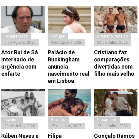
Hospitalizado
Portugal
Cristiano Ronaldo
5 de Agosto, 2026
4 de Agosto, 2026
31 de Julho, 2026
Ator Rui de Sá
Palácio de
Cristiano faz
internado de
Buckingham
comparações
urgência com
anuncia
divertidas com
enfarte
nascimento real
filho mais velho
em Lisboa
Gravidez
Gravidez
Casamento
28 de Julho, 2026
27 de Julho, 2026
25 de Julho, 2026
Rúben Neves e
Filipa
Gonçalo Ramos