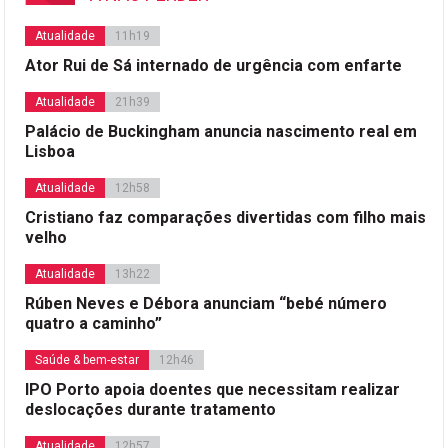
Atualidade
11h19
Ator Rui de Sá internado de urgência com enfarte
Atualidade
21h39
Palácio de Buckingham anuncia nascimento real em
Lisboa
Atualidade
12h58
Cristiano faz comparações divertidas com filho mais
velho
Atualidade
13h22
Rúben Neves e Débora anunciam “bebé número
quatro a caminho”
Saúde & bem-estar
12h46
IPO Porto apoia doentes que necessitam realizar
deslocações durante tratamento
Atualidade
12h57