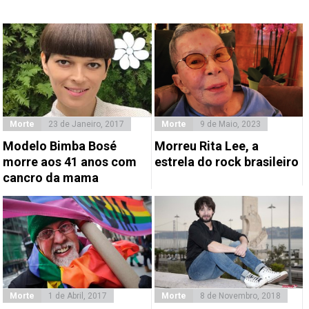
Morte
23 de Janeiro, 2017
Morte
9 de Maio, 2023
Modelo Bimba Bosé
Morreu Rita Lee, a
morre aos 41 anos com
estrela do rock brasileiro
cancro da mama
Morte
1 de Abril, 2017
Morte
8 de Novembro, 2018