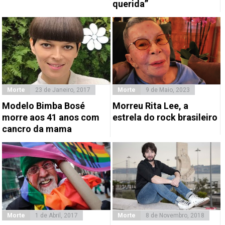
querida”
Morte
23 de Janeiro, 2017
Morte
9 de Maio, 2023
Modelo Bimba Bosé
Morreu Rita Lee, a
morre aos 41 anos com
estrela do rock brasileiro
cancro da mama
Morte
1 de Abril, 2017
Morte
8 de Novembro, 2018