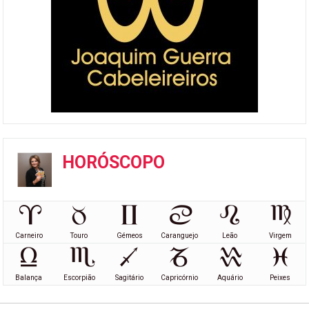
HORÓSCOPO
Carneiro
Touro
Gémeos
Caranguejo
Leão
Virgem
Balança
Escorpião
Sagitário
Capricórnio
Aquário
Peixes