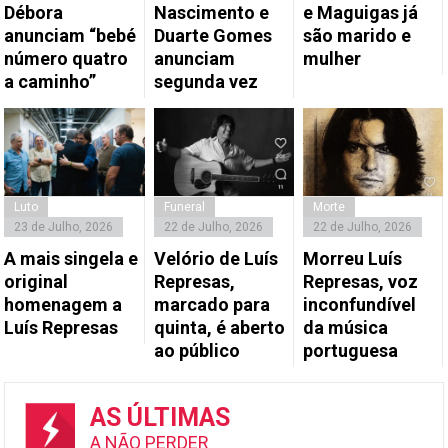
Débora
Nascimento e
e Maguigas já
anunciam “bebé
Duarte Gomes
são marido e
número quatro
anunciam
mulher
a caminho”
segunda vez
Luto
Funeral
Morte
23 de Julho, 2026
22 de Julho, 2026
22 de Julho, 2026
A mais singela e
Velório de Luís
Morreu Luís
original
Represas,
Represas, voz
homenagem a
marcado para
inconfundível
Luís Represas
quinta, é aberto
da música
ao público
portuguesa
AS ÚLTIMAS
A NÃO PERDER