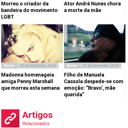
Morreu o criador da
Ator André Nunes chora
bandeira do movimento
a morte da mãe
LGBT
Morte
20 de Dezembro, 2018
Morte
27 de Dezembro, 2018
Madonna homenageia
Filho de Manuela
amiga Penny Marshall
Cassola despede-se com
que morreu esta semana
emoção: “Bravo’, mãe
querida”
Artigos
Relacionados